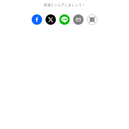
えにより、継承されてき
友達とシェアしましょう！
ました。

　この度の展覧会では、
昭和20年代以降に製作さ
れた各系統の工人さんの
様々なこけしを一堂に並
べます。伝統を受け継ぎ
ながら、時代に合わせて
にじみ出る個性を楽しん
でいただきたいと思いま
す。