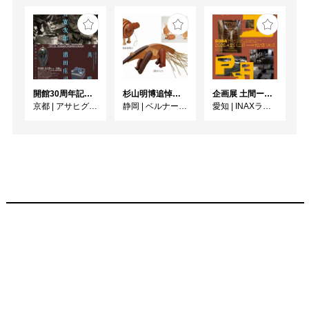
開館30周年記念 山本爲三郎・河井寬次郎没後60年記念 「共鳴 河井寬次郎 × 濱田庄司 ー山本爲三郎コレクションより」
杉山明博追悼展 木とわたし―木工の妙技と美術教育
企画展 土間ーつくって、つかって、再発見ー
京都
|
アサヒグループ大山崎山荘美術館
静岡
|
ベルナール・ビュフェ美術館
愛知
|
INAXライブミュージアム