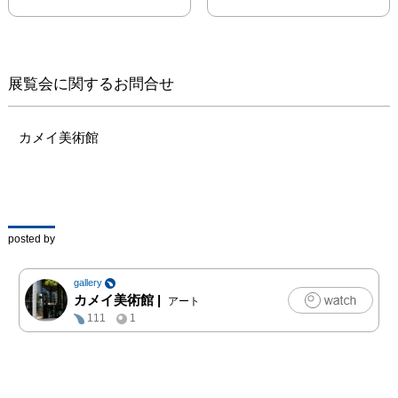
　こけしとは木地師の手
によって、轆轤（ロク
ロ）という工具で作られ
た木製の人形です。円筒
展覧会に関するお問合せ
形の胴に球形の頭という
格好をしています。い
つ、どこで生まれたの
カメイ美術館
か、その成り立ちについ
て、はっきりとした事が
記されたものは未だ見つ
かっておりませんが、江
戸末期の文化・文政期
posted by
（1804～1830）には作
られていただろうと言わ
gallery
れています。今から約
カメイ美術館
|
アート
200年前にあたります。
111
1
長い年月の間には、廃れ
そうになった時期もあり
ましたが、工人のご尽力
と、こけし愛好家等の支