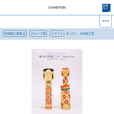
EXHIBITION
宮城県の展覧会
グループ展
クラフト
#
こけし
#
伝統工芸