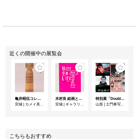
近くの開催中の展覧会
亀井昭伍コレクションより 「古作こけし名品展」 （2026年度）
木村良 絵画と作陶展「BITTER LIFE」
特別展「Double Body ー 細江英公と土門拳」 ／ 同時開催 KDMoP Photo Selection 渋谷典子「竹の子族 / 映画の人びと」
宮城
|
カメイ美術館
宮城
|
ギャラリー ターンアラウンド
山形
|
土門拳写真美術館
こちらもおすすめ