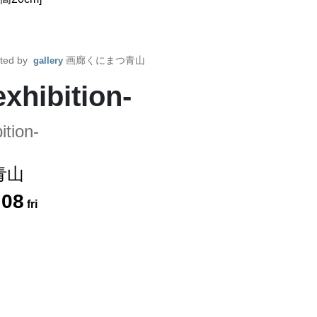
ted by
画廊くにまつ青山
gallery
xhibition-
ition-
青山
.
08
fri