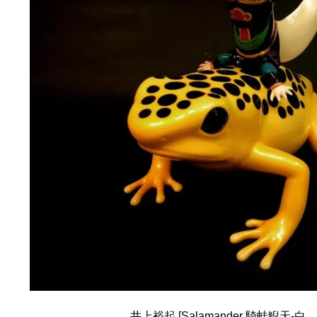
井上裕起 [Salamander 騎蛙鯢天-白、