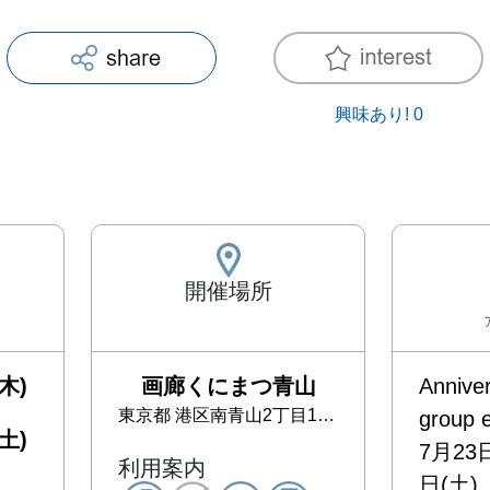
興味あり!
0
開催場所
木)
画廊くにまつ青山
Annivers
東京都
港区南青山2丁目10-14 Aoyama Annex １F
group ex
土)
7月23
利用案内
日(土)
