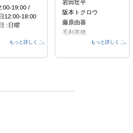
岩田壮平
00-19:00 / 
阪本トクロウ
2:00-18:00

藤原由葵
:日曜

毛利美穂
もっと詳しく
もっと詳しく
平　阪本トクロ
上裕起　藤原由
奈　毛利美穂　
アキコ