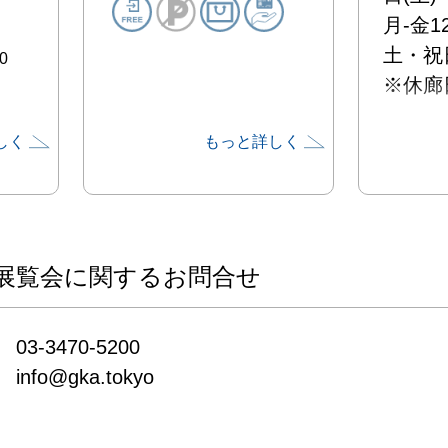
月-金12:
土・祝日1
0
※休廊日 
しく
もっと詳しく
岩田壮
ウ　井
葵

稲恒佳
イヂチ
展覧会に関するお問合せ
03-3470-5200

info@gka.tokyo