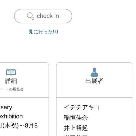
見に行った!
0
詳細
出展者
アート
の展覧会
ary

イヂチアキコ
hibition

稲恒佳奈
日(木祝)～8月8
井上裕起