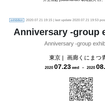
2020.07.21 19:15
| last update
2020.07.21 19:53
pos
exhibition
Anniversary -group e
Anniversary -group exhib
東京
|
画廊くにまつ
07
.
23
08
2020
wed
－
2020