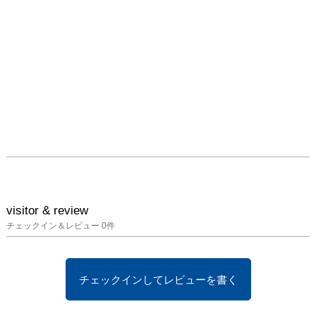
トル『優しい時間』にし
ました。

今回の個展も『優しい』
という言葉を入れたいと
思い、『優しい場所』と
いうタイトルにしまし
た。
visitor & review
チェックイン＆レビュー
0
件
チェックインしてレビューを書く