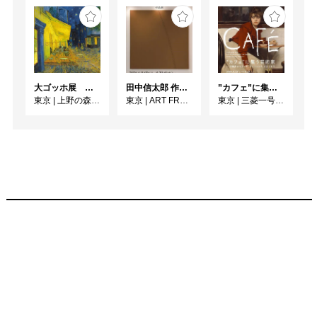
大ゴッホ展 夜のカフェテラス
田中信太郎 作品展
”カフェ”に集う芸術家 ー印象派からゴッホ、ロートレック、ピカソまで
東京
|
上野の森美術館
東京
|
ART FRONT GALLERY
東京
|
三菱一号館美術館