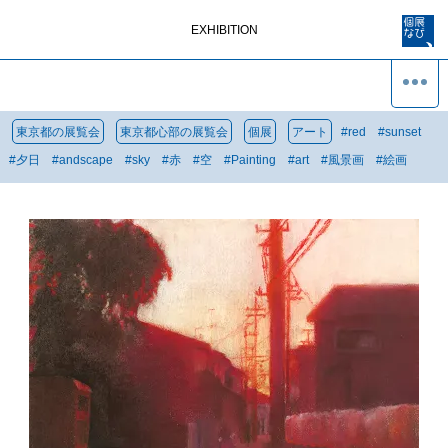
EXHIBITION
東京都の展覧会
東京都心部の展覧会
個展
アート
#
red
#
sunset
#
夕日
#
andscape
#
sky
#
赤
#
空
#
Painting
#
art
#
風景画
#
絵画