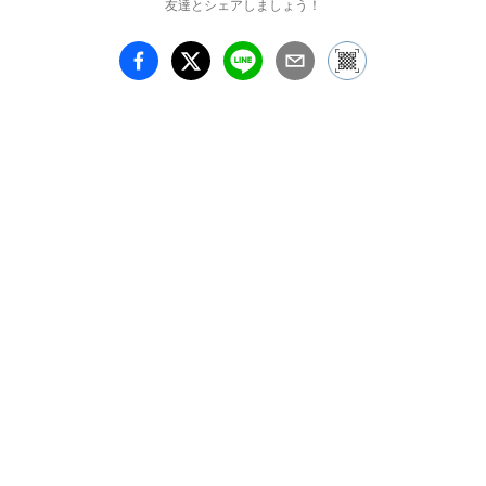
友達とシェアしましょう！
とは、ずっと難しくなっ
てしまいましたが、私が
誰であっても優しく笑っ
てくれる人がいることを
知っています。誰にも会
えなくても、いつも守ら
れている気がします。彼
らが見守ってくれている
ように、温かい作品を作
りたいです。

2018年のゆう画廊の個展
のタイトルを考えると
き、制作のキーワードを
いくつか書きだしまし
た。

『優しい』の『優』は
『ゆう』とも読むことに
気づき、『ゆう画廊』の
『ゆう』を意識したタイ