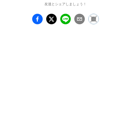
友達とシェアしましょう！
日本の文化や自然を学
び、参照しながらエッセ
ンスを抽出し、伝統的な
陶芸とは異なる革新的な
領域と融合させることで
超現代化する。そんな彼
の制作スタイルはまさ
に“Hybridizing”（異種交
配）、ラボにいる研究者
のように様々な実験を繰
り返しながら、ひとつの
正解を導き出しているの
です。

本展で新たに発表する
「Ice Wall」シリーズ
は、陶芸と最先端のテク
ノロジーの融合の先に見
つけた新しい形です。奈
良は自身が幼少期を過ご