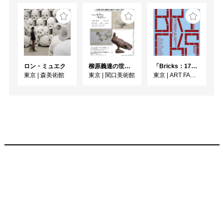
れ、それらが異種の先鋭
的な領域との交配を幾度
となく繰り返し、様々な
悪戦苦闘や紆余曲折を経
て、ある全体を獲得して
いくプロセス、その旅の
ロン・ミュエク
柳原義達の世界・鳩
「Bricks：17人のかたち」
ようなシークエンスであ
東京
|
森美術館
東京
|
関口美術館
東京
|
ART FACTORY城南島
る。

従来の荘重な陶芸は僕た
ちの前で立ちはだかるだ
けだった。

自己陶酔に浸り、激しく
誇張された得体のしれな
い大きさなるものが、物
質というそれだけの存在
を通じて、人と会話しよ
うとする。

そこに生き生きとした会
話は存在しない。

軽やかで透明な陶芸。内
と外を明確に分けるので