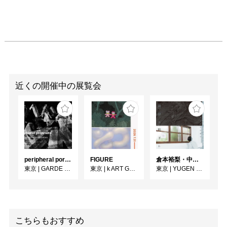
はない彼自身の居場所こ
そが奈良祐希しか創るこ
とのできない新たな世界
なのです。

奈良祐希の世界をこの機
会にぜひご堪能頂きたく
ご案内申し上げます。

－ファビアーニ 美樹子
近くの開催中の展覧会
（本展ゲストキュレータ
ー）

本展によせて

画一的なものから抜け出
して、複合的でさらに有
peripheral portraits
FIGURE
倉本裕梨・中川晶子「対岸の眼下に」
機的なものへ辿り着きた
東京
|
GARDE GALLERY
東京
|
k ART GALLERY
東京
|
YUGEN Gallery
い。

「生成」のダイナミズム
を包含するもの。

具体的にいえば、ある固
有な技法や事象が参照さ
こちらもおすすめ