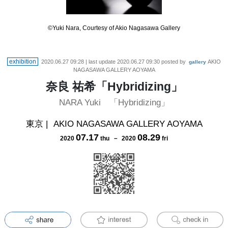
©Yuki Nara, Courtesy of Akio Nagasawa Gallery
exhibition
2020.06.27 09:28
| last update
2020.06.27 09:30
posted by
AKIO
gallery
NAGASAWA GALLERY AOYAMA
奈良 祐希「Hybridizing」
NARA Yuki 「Hybridizing」
東京
|
AKIO NAGASAWA GALLERY AOYAMA
07
.
17
08
.
29
2020
thu
－
2020
fri