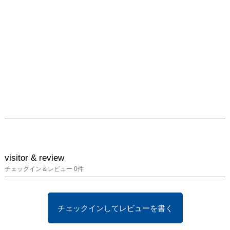
した金沢の壮大な雪景色
から作品の着想を得たと
いいます。平面と立体の
間のようで、線と面の間
でもあるような不思議な
揺らぎを持つ巧緻を極め
た美しい幾何学模様は、
たっぷりと掛けられた釉
薬によって神々しく光り
輝きます。

奈良が、作品制作で常に
意識する「境界」や
「間」。陶芸と建築、デ
visitor & review
ジタルとアナログ、内と
チェックイン＆レビュー
0
件
外、混沌と秩序。無限大
の「間」の中で格闘し、
自分の居場所を見つけて
チェックインしてレビューを書く
いく様は、作品にも深く
反映しており、この他に