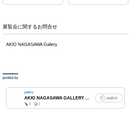
「Bone Flower」シリー
ズに加えて、「Ice 
Wall」シリーズを新たに
加えた、20余点を一堂に
展覧会に関するお問合せ
展覧致します。

奈良は、350余年の歴史
AKIO NAGASAWA Gallery
を誇る大樋焼 十一代大
樋長左衛門氏を父に持ち
ながらも、当初は陶芸か
ら距離を置き、東京藝術
大学で建築を学びまし
posted by
た。その間、陶芸に興味
を持ち大学院を休学、多
gallery
治見市陶磁器意匠研究所
AKIO NAGASAWA GALLERY AOYAMA
|
アート
へ入所。陶芸家として、
3
1
そして建築家として二つ
の才能を併せ持つ彼は異
彩を放ち、既に国内外か
ら注目を浴びています。
