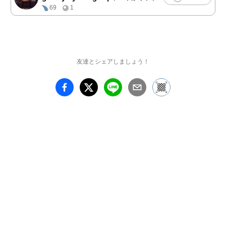
69
1
AKAna 

Ari inart

和泉 まきこ

香月

絞男

友達とシェアしましょう！
白玉 ゆり

すみれ 糸星

田村 佳穂

猫村りぼん

華緒

Fickle Martyr

フクモト ユカ

二見 勘太

Bubu

満月 雫月

Memi

山田 栞

楪 もこな

ようし

夜中 むに
