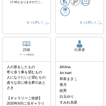
17:00となりますのでご…
もっと詳しく
もっと詳しく
詳細
出展者
アート
の展覧会
人の形をしたもの

AKAna
寄り添う事を望むもの

Ari inart
人になりたいと望むもの

和泉まきこ
虚ろな目に映る夢のあと
香月
さき

絞男
白玉ゆり
【ギャラリーご挨拶】

すみれ糸星
2020年8月に当ギャラリ