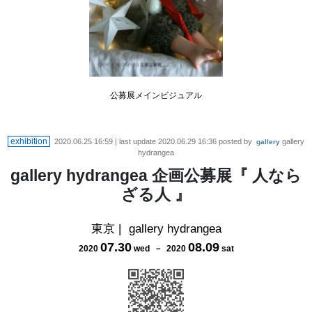
公募展メインビジュアル
exhibition
2020.06.25 16:59
| last update
2020.06.29 16:36
posted by
gallery
gallery
hydrangea
gallery hydrangea 企画公募展『 人なら
ざる人 』
東京
|
gallery hydrangea
07
.
30
08
.
09
2020
wed
－
2020
sat