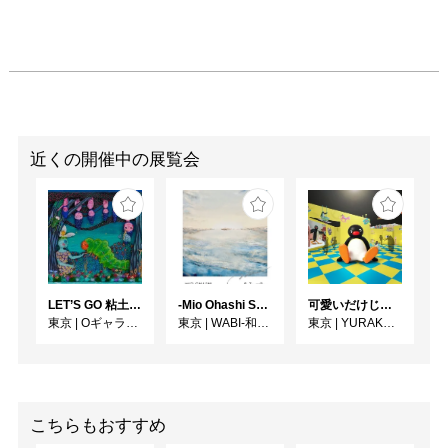
近くの開催中の展覧会
LET’S GO 粘土（クレイ）ジ−
-Mio Ohashi Solo Exhibition - 大橋 澪 作品展 -
可愛いだけじゃない！？ピングー展
東京
|
Oギャラリー
東京
|
WABI-和・美-
東京
|
YURAKUCHO MUSEUM（有楽町ミュージアム）
こちらもおすすめ