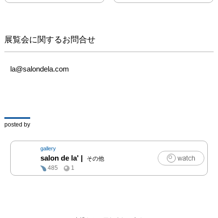
［会期］2020年6月26日
（金）〜7月1日（水）
展覧会に関するお問合せ
11:00～19:00 ※最終日は
17:00まで

la@salondela.com
［会場］Galerie Lã（ギ
ャルリーラー）

　　　　東京都中央区銀
座1-9-8 奥野ビル601

posted by
　　　　03-6228-6108

gallery
la@salondela.com

salon de la'
|
その他
485
1
https://salondela.com

［アクセス］東京メトロ
有楽町線「銀座一丁目」
駅 10番出口より徒歩1分