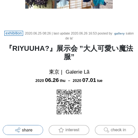
exhibition
2020.06.25 08:26
| last update
2020.06.26 16:53
posted by
salon
gallery
de la'
『RIYUUHA?』展示会 ”大人可愛い魔法
服”
東京
|
Galerie Lã
06
.
26
07
.
01
2020
thu
－
2020
tue