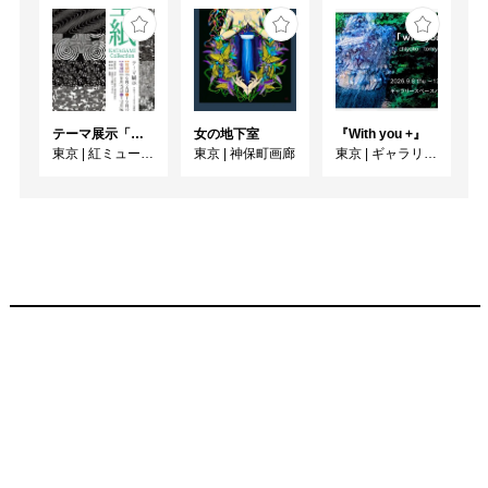
テーマ展示「型紙 KATAGAMI Collection」
女の地下室
『With you +』
東京
|
紅ミュージアム
東京
|
神保町画廊
東京
|
ギャラリー・パウゼ