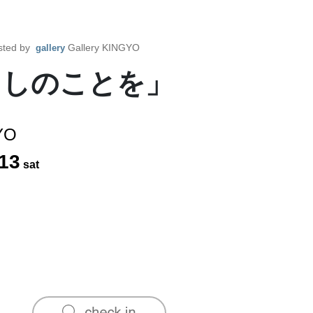
sted by
Gallery KINGYO
gallery
たしのことを」
YO
13
sat