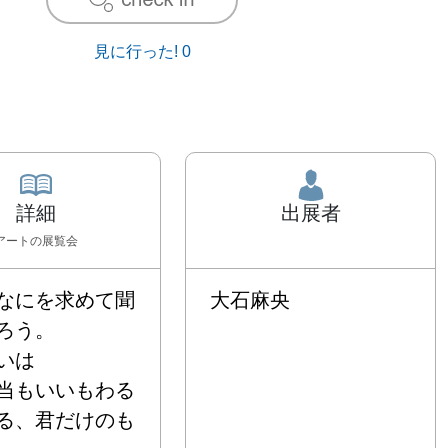
見に行った!
0
詳細
出展者
アート
の展覧会
なにを求めて聞
大石麻央
う。

は

当もいいもわる
る、君だけのも