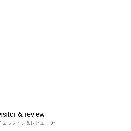
visitor & review
チェックイン＆レビュー
0
件