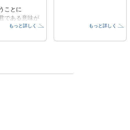
ことに

君である意味が
もっと詳しく
もっと詳しく
ど、問いなど

言葉でしかな
もなく

私であることを

が証明してあげ