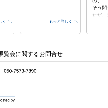
の。

そう問う
ただ、
しく
もっと詳しく
あり

答えな
ただ、
い。

展覧会に関するお問合せ
私が誰で
ただ、
050-7573-7890
私だけ
る。
osted by