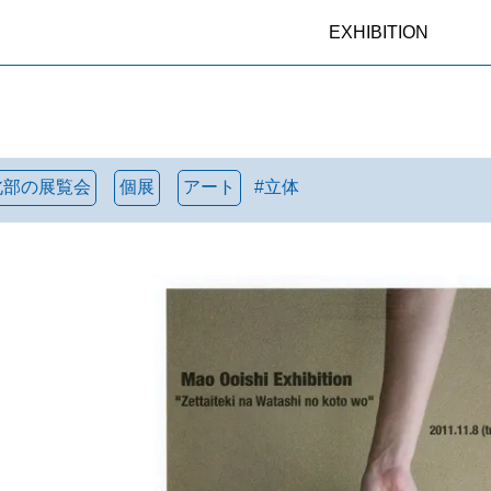
EXHIBITION
北部の展覧会
個展
アート
#
立体