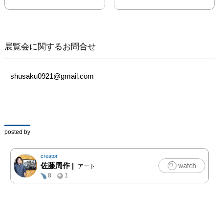
す、ギャルリーフロレゾ
ンにて。

世界中が大変な時期では
展覧会に関するお問合せ
ありますが、表現を止め
ないようにがんばってい
きます。

shusaku0921@gmail.com
よろしくお願い致しま
す！
posted by
creator
佐藤周作
|
アート
8
1