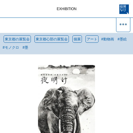
EXHIBITION
東京都の展覧会
東京都心部の展覧会
個展
アート
#
動物画
#
墨絵
#
モノクロ
#
墨