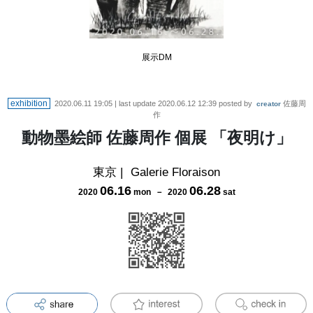
展示DM
exhibition
2020.06.11 19:05
| last update
2020.06.12 12:39
posted by
佐藤周
creator
作
動物墨絵師 佐藤周作 個展 「夜明け」
東京
|
Galerie Floraison
06
.
16
06
.
28
2020
mon
－
2020
sat