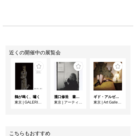
近くの開催中の展覧会
鵺が鳴く、嘯く
瀧口修造 書くことと描くこと
ギド・アルゼンチーニ写真展 『女性的宇宙』
東京
|
GALERIE SOL
東京
|
アーティゾン美術館
東京
|
Art Gallery M84
こちらもおすすめ