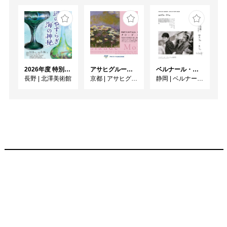
2026年度 特別展「ガレとドーム、アール･ヌーヴォーのガラス 水辺のやすらぎ、海の神秘」
アサヒグループ大山崎山荘美術館 開館30周年記念展「没後100年 クロード・モネ」
ベルナール・ビュフェと写真 ーカメラがとらえたビュフェとその時代、そして21 世紀へ
長野
|
北澤美術館
京都
|
アサヒグループ大山崎山荘美術館
静岡
|
ベルナール・ビュフェ美術館