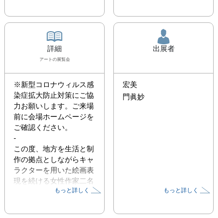
詳細
出展者
アート
の展覧会
※新型コロナウィルス感
宏美
染症拡大防止対策にご協
門眞妙
力お願いします。ご来場
前に会場ホームページを
ご確認ください。

-

この度、地方を生活と制
作の拠点としながらキャ
ラクターを用いた絵画表
現を続ける女性作家二名
もっと詳しく
もっと詳しく
による展覧会を開催しま
す。

岡山県出身・在住の宏美