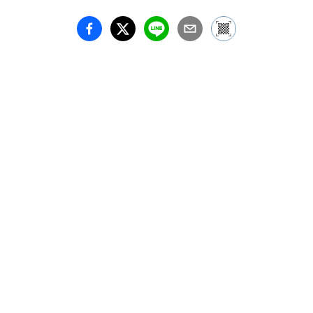
門眞の作品は、キャラク
ターとその背後にある風
景が寸でのところで交わ
るか交わらないかという
緊張感を保っています。
それはキャラクター自身
が独立した人間であるこ
とを補強し、雄弁な（人
格を帯び始めたかのよう
な）背景描写も相俟って
観る者をキャンバスの内
へと引き込んでゆきま
す。 一方、宏美の作品
は描かれているものが解
け込みあい―単純に素材
としてカットしレイヤー
を重ね構成する、という
ことに留まることなく―
キャラへも動物へも植物
へも建物へも、等しくそ