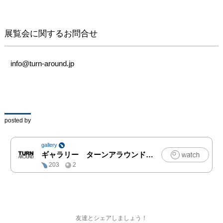
は倉敷芸術科大学を卒業
した2014年にカオス*ラ
ウンジが主催する新芸術
展覧会に関するお問合せ
校の前身ポストスーパー
フラット・アートスクー
ルに参加。以降東京と岡
info@turn-around.jp
山を往復しながら双方の
地での展示を積極的に重
ねてゆきます。

宮城県仙台市出身・在住
の門眞妙は東京藝術大学
posted by
を卒業後、主に東京での
展示を重ねたのち、2015
gallery
年に地元仙台へと拠点を
ギャラリー ターンアラウンド
|
アート,写真,その他
移します。東京での展示
203
2
も続けながら、塩竈市杉
村惇美術館での自主企画
展を始め仙台とその周辺
地域での展示も手探りで
行ってゆきます。

友達とシェアしましょう！