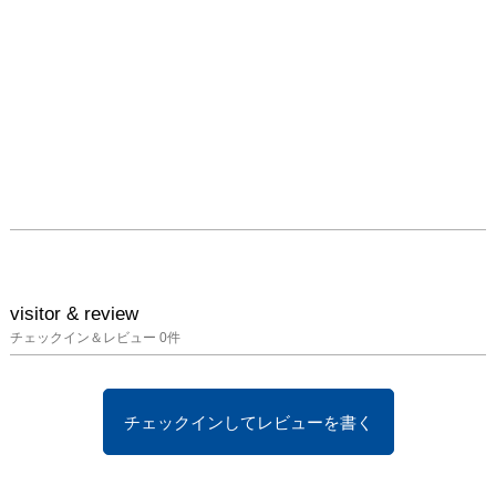
して強く愛情が注がれ、
制作者のまなざしがキャ
ンバスの外へと広がって
ゆきます。

同ジャンルと一括りにし
ても微細な差異を読み取
ることができる二人の共
通点は、「キャラクタ
ー」という存在への「慈
しみの視点」。そして生
活する土地や、場所から
場所への移動時に体感す
visitor & review
るスケールを画面に落し
チェックイン＆レビュー
0
件
込みながら、「キャラク
ター」をよすがにしこの
世界にしるしとして残す
チェックインしてレビューを書く
絵画であると言えます。

宏美は東北初、そしてこ
れまで実現していなかっ