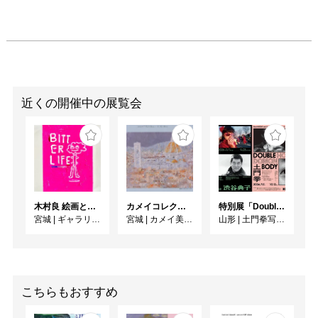
た組み合わせの作家によ
る展覧会をこの機会にご
高覧ください。

-

-

略歴

宏美　HIROMI

近くの開催中の展覧会
1989年　岡山県生まれ

2014年　倉敷芸術科学大
学　芸術学部　卒業。

同年、カオスランジ*が
主催するポストスーパー
木村良 絵画と作陶展「BITTER LIFE」
カメイコレクション展 Ⅱ期
特別展「Double Body ー 細江英公と土門拳」 ／ 同時開催 KDMoP Photo Selection 渋谷典子「竹の子族 / 映画の人びと」
フラット・アートスクー
宮城
|
ギャラリー ターンアラウンド
宮城
|
カメイ美術館
山形
|
土門拳写真美術館
ルに参加。

地方と都心でのアートの
違いに違和感を持ち、東
京と地元岡山の両方で展
示を試みる。

こちらもおすすめ