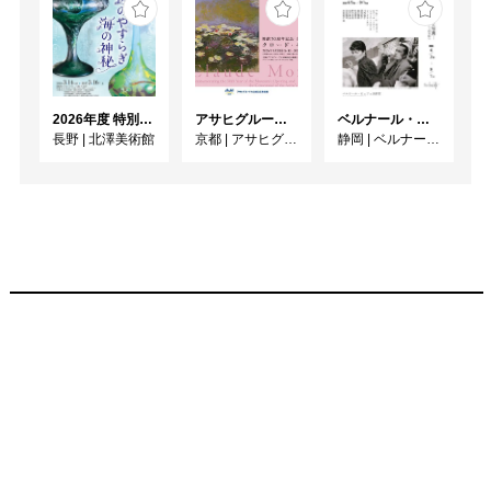
展示歴

2015年2人展「アイドル
の終わりの為の手紙をめ
ぐる物語」(友人の部屋/
東京)

2026年度 特別展「ガレとドーム、アール･ヌーヴォーのガラス 水辺のやすらぎ、海の神秘」
アサヒグループ大山崎山荘美術館 開館30周年記念展「没後100年 クロード・モネ」
ベルナール・ビュフェと写真 ーカメラがとらえたビュフェとその時代、そして21 世紀へ
2016年2人展「アイドル
長野
|
北澤美術館
京都
|
アサヒグループ大山崎山荘美術館
静岡
|
ベルナール・ビュフェ美術館
の夜」(DESK/okumura/
東京)

2017年個展「岡山→東
京」(新宿眼科画廊/東京)

2018年個展「東京→岡
山」(OF/岡山)

2018年2人展
「interface」(新宿眼科画
廊/東京)

2018年グループ展「カオ
スラウンジ*ポタテック
ドリーム」(中央本線画
廊/東京)

2019年個展「木と森」
(新宿眼科画廊/東京)
