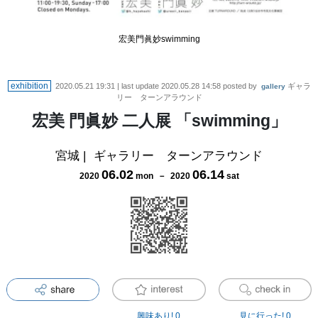
宏美門眞妙swimming
exhibition
2020.05.21 19:31
| last update
2020.05.28 14:58
posted by
ギャラ
gallery
リー ターンアラウンド
宏美 門眞妙 二人展 「swimming」
宮城
|
ギャラリー ターンアラウンド
06
.
02
06
.
14
2020
mon
－
2020
sat
興味あり!
0
見に行った!
0