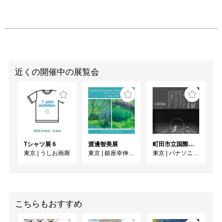
近くの開催中の展覧会
Tシャツ展 6
渡邊智美展
町田市立国際版画美術館所蔵 長谷川潔展 ーパリに生きた銅版画家の軌跡
東京
|
うしお画廊
東京
|
銀座幸伸ギャラリー
東京
|
パナソニック汐留美術館
こちらもおすすめ