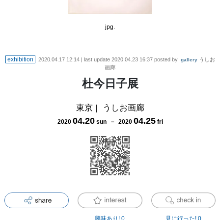
jpg.
exhibition
2020.04.17 12:14
| last update
2020.04.23 16:37
posted by
うしお
gallery
画廊
杜今日子展
東京
|
うしお画廊
04
.
20
04
.
25
2020
sun
－
2020
fri
興味あり!
0
見に行った!
0