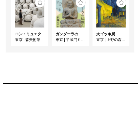
ロン・ミュエク
ガンダーラの仏像と仏伝ー釈尊のすがたー
大ゴッホ展 夜のカフェテラス
東京
|
森美術館
東京
|
半蔵門ミュージアム
東京
|
上野の森美術館