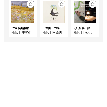
平塚市美術館 特集展 花の表現、その多様性／特別展示 新収蔵品展
山室眞二の薯（いも）版画〈かまくら博物誌〉/ 併陳 コレクション 暮らしの中で
2人展 会田誠・岡田裕子
神奈川
|
平塚市美術館
神奈川
|
神奈川県立近代美術館 鎌倉別館
神奈川
|
カスヤの森現代美術館