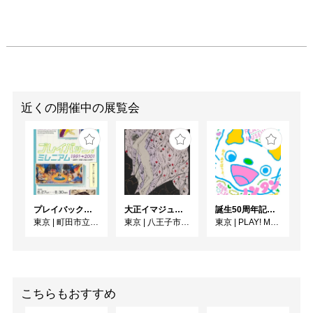
近くの開催中の展覧会
プレイバック！ミレニアム1991→2001 版画が／版画で越えた境界
大正イマジュリィの世界
誕生50周年記念 ノンタン ずっとともだち !!!
東京
|
町田市立国際版画美術館
東京
|
八王子市夢美術館
東京
|
PLAY! MUSEUM
こちらもおすすめ