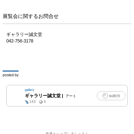
作品を生み出してくれる
のだろう

展覧会に関するお問合せ
かという、作家自身に期
待を持って頂けるよう
な、いつも新鮮で実験的
ギャラリー誠文堂

な作品制作を変わらなく
042-756-3178
続けて

行くつもりでいます。
posted by
gallery
ギャラリー誠文堂
|
アート
143
4
友達とシェアしましょう！