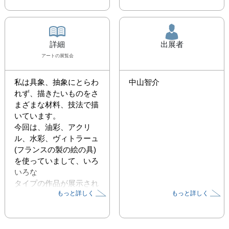
詳細
出展者
アート
の展覧会
私は具象、抽象にとらわ
中山智介
れず、描きたいものをさ
まざまな材料、技法で描
いています。

今回は、油彩、アクリ
ル、水彩、ヴィトラーュ
(フランスの製の絵の具)
を使っていまして、いろ
いろな

タイプの作品が展示され
もっと詳しく
もっと詳しく
ています。

　心がけていますこと
は、安定志向のある芸術
ではなくて、次はどんな