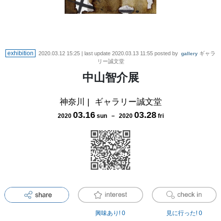
exhibition
2020.03.12 15:25
| last update
2020.03.13 11:55
posted by
ギャラ
gallery
リー誠文堂
中山智介展
神奈川
|
ギャラリー誠文堂
03
.
16
03
.
28
2020
sun
－
2020
fri
興味あり!
0
見に行った!
0