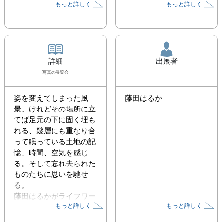
もっと詳しく
もっと詳しく
詳細
出展者
写真
の展覧会
姿を変えてしまった風
藤田はるか
景。けれどその場所に立
てば足元の下に固く埋も
れる、幾層にも重なり合
って眠っている土地の記
憶、時間、空気を感じ
る。そして忘れ去られた
ものたちに思いを馳せ
る。

藤田はるかがライフワー
もっと詳しく
もっと詳しく
クとして撮り続けてきた
故郷・仙台と東北。自身