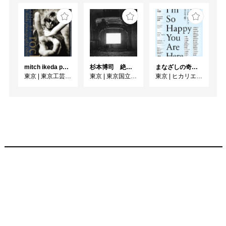
mitch ikeda photography exhibition「rocks」
杉本博司 絶滅写真
まなざしの奇跡 日本女性写真家の冒険
東京
|
東京工芸大学 写大ギャラリー
東京
|
東京国立近代美術館
東京
|
ヒカリエホール