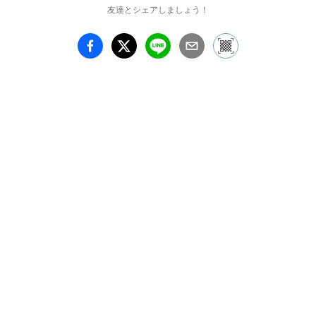
ャリティー・グループ展
友達とシェアしましょう！
「sowing seeds」（2013
年／ノルウェー、オス
ロ）、個展「winter」
（2015年／東京YKGギ
ャラリー)、BOOK AND 
SONS（2020年）など

写真集「いくつもの音の
ない川」（2013年）、
「winter」（2015年 
HeHe)

※3月22日（日）、23日
（月）は作品入れ替え期
間