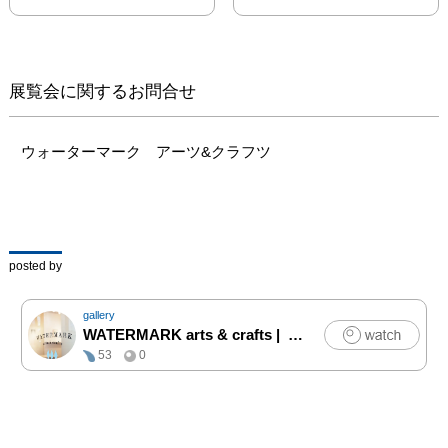
のルーツを巡る旅の終わ
りにおこった2011年の東
日本大震災を機に、改め
て故郷に目を向けること
展覧会に関するお問合せ
となり、纏め上げた作品
集「いくつもの音のない
川」。今展では作品集か
ウォーターマーク　アーツ&クラフツ
ら抜粋して展示、後半で
は今回初めて発表される
作品も加えます。

是非ご覧ください。

posted by
1972年宮城県仙台市生ま
れ。1998年、渡英。現
gallery
在、東京で活動。主な展
WATERMARK arts & crafts
|
アート
示に 仙台私立現代美術
53
0
館(1998年)、個展「いく
つもの音のない川」
（2013年／東京・
AL）、東日本大震災のチ