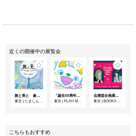
近くの開催中の展覧会
旅と美と 倉田三郎と美術家たちが出会った異国
「誕生50周年記念 ノンタン ずっとともだち!!!」展
点滴堂企画展「Twinkle, Twinkle, Little Star」
東京
|
たましん美術館
東京
|
PLAY! MUSEUM
東京
|
BOOKS & GALLERY cafe 点滴堂
こちらもおすすめ