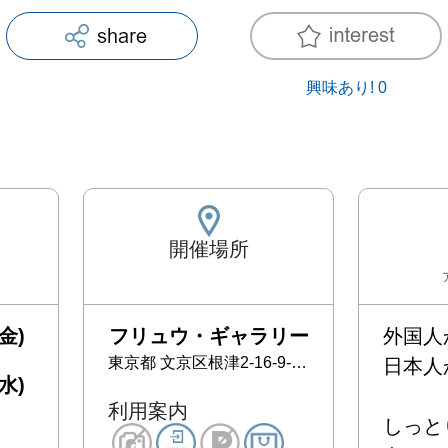
興味あり!
0
開催場所
金)
フリュウ・ギャラリー
外国人
東京都
文京区根津2-16-9-1F
日本人か
水)
利用案内
しっと