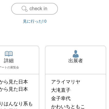
見に行った!
0
詳細
出展者
アート
の展覧会
から見た日本

アライマリヤ
ら見た日本

大滝直子
金子幸代
りはんなり系も
かわいちともこ