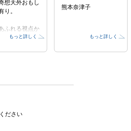
奇想天外おもし
熊本奈津子
り。

あふれる視点か
もっと詳しく
もっと詳しく
マリヤ 　大滝 
金子 幸代　か
 ともこ　熊本 
トレーター5人
な「日本」を表
す。
取ってください