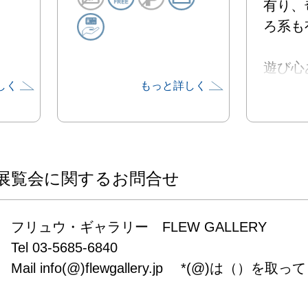
有り、
ろ系も有
遊び心
しく
もっと詳しく
ら

アライ 
直子　
わいち
奈津子

展覧会に関するお問合せ
イラス
が様々
フリュウ・ギャラリー　FLEW GALLERY

現しま
Tel 03-5685-6840

Mail info(@)flewgallery.jp　 *(@)は（）を