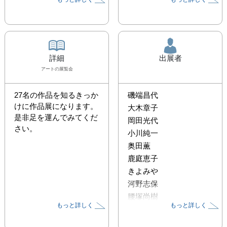
詳細
出展者
アート
の展覧会
27名の作品を知るきっか
磯端昌代
けに作品展になります。

大木章子
是非足を運んでみてくだ
岡田光代
さい。
小川純一
奥田薫
鹿庭恵子
きよみや
河野志保
腰塚尚樹
もっと詳しく
もっと詳しく
櫻井満