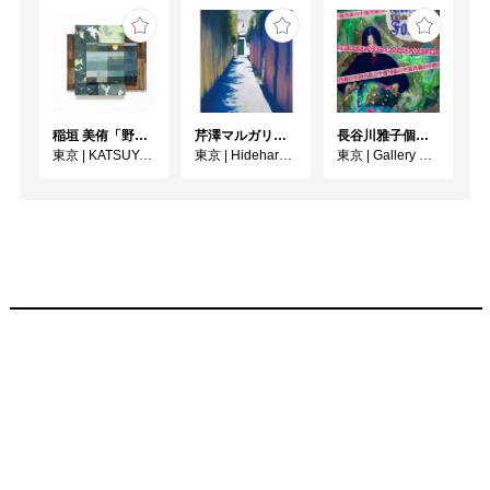
稲垣 美侑「野辺」
芹澤マルガリータ個展 resonance
長谷川雅子個展「終わりなき森の美術館」
東京
|
KATSUYA SUSUKI GALLERY
東京
|
Hideharu Fukasaku Gallery Roppongi
東京
|
Gallery MUMON