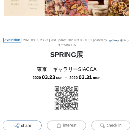
exhibition
2020.03.05 23:23
| last update
2020.03.06 11:31
posted by
ギャラ
gallery
リーSIACCA
SPRING展
東京
|
ギャラリーSIACCA
03
.
23
03
.
31
2020
sun
－
2020
mon