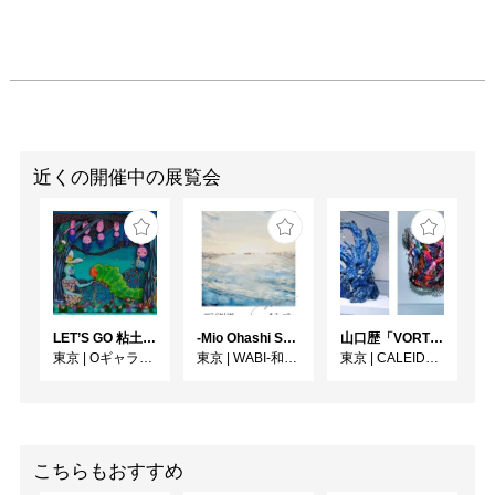
近くの開催中の展覧会
LET’S GO 粘土（クレイ）ジ−
-Mio Ohashi Solo Exhibition - 大橋 澪 作品展 -
⼭⼝歴「VORTEX」
東京
|
Oギャラリー
東京
|
WABI-和・美-
東京
|
CALEIDO GINZA THE HUB
こちらもおすすめ