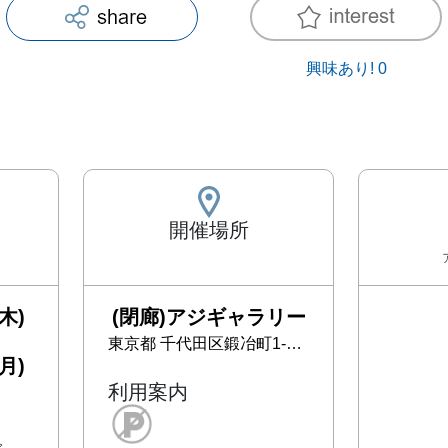
興味あり!
0
開催場所
木)
(閉廊)アジギャラリー
東京都
千代田区鍛冶町1-5-1 今本ビル3F
月)
利用案内
で