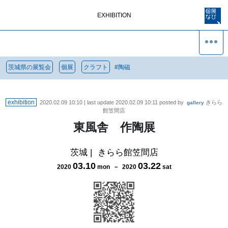
EXHIBITION
茨城県の展覧会
個展
クラフト
#
陶磁
exhibition
2020.02.09 10:10
| last update
2020.02.09 10:11
posted by
きらら
gallery
館笠間店
東風舎 作陶展
茨城
|
きらら館笠間店
03
.
10
03
.
22
2020
mon
－
2020
sat