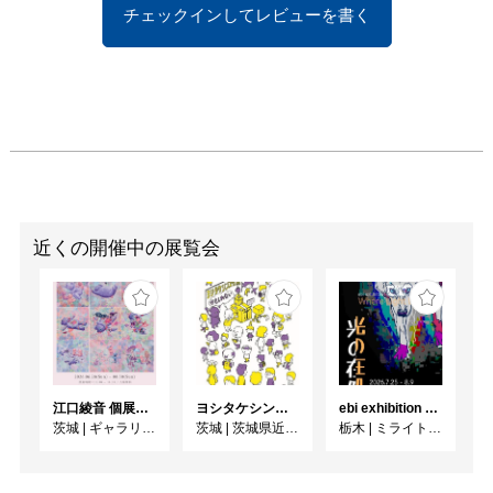
チェックインしてレビューを書く
近くの開催中の展覧会
江口綾音 個展「RINNE」
ヨシタケシンスケ展かもしれない
ebi exhibition "光の在処"
茨城
|
ギャラリー桜林
茨城
|
茨城県近代美術館
栃木
|
ミライト一条ギャラリースペース