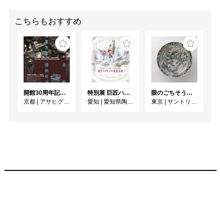
こちらもおすすめ
開館30周年記念 山本爲三郎・河井寬次郎没後60年記念 「共鳴 河井寬次郎 × 濱田庄司 ー山本爲三郎コレクションより」
特別展 巨匠ハインツ・ヴェルナーの描いた物語（メルヘン） ー現代マイセンの磁器芸術ー
眼のごちそう 食器
京都
|
アサヒグループ大山崎山荘美術館
愛知
|
愛知県陶磁美術館
東京
|
サントリー美術館