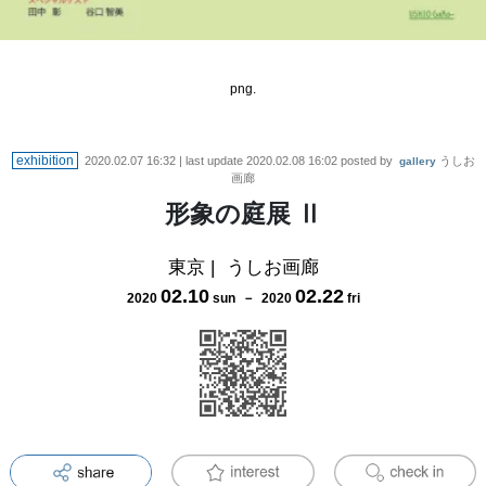
png.
exhibition
2020.02.07 16:32
| last update
2020.02.08 16:02
posted by
うしお
gallery
画廊
形象の庭展 Ⅱ
東京
|
うしお画廊
02
.
10
02
.
22
2020
sun
－
2020
fri