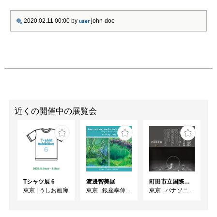
2020.02.11 00:00
by
john-doe
user
近くの開催中の展覧会
Tシャツ展 6
渡邊智美展
町田市立国際版画美術館所蔵 長谷川潔展 ーパリに生きた銅版画家の軌跡
東京
|
うしお画廊
東京
|
銀座幸伸ギャラリー
東京
|
パナソニック汐留美術館