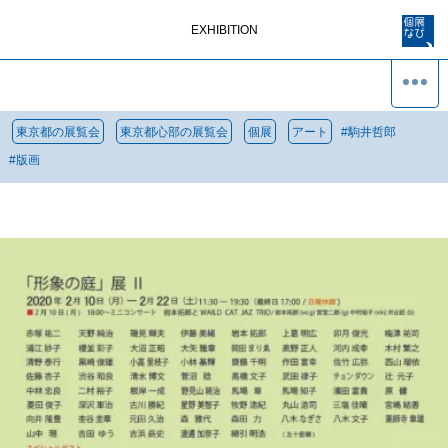
EXHIBITION
東京都の展覧会
東京都心部の展覧会
個展
アート
#
駒井哲郎
#
版画