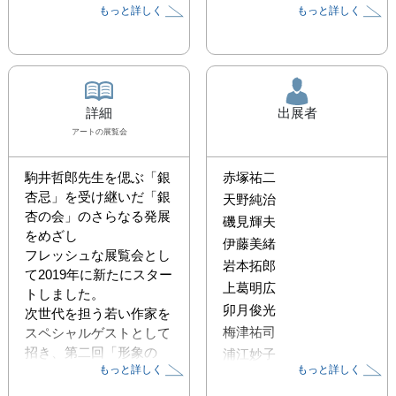
もっと詳しく
もっと詳しく
詳細
出展者
アート
の展覧会
駒井哲郎先生を偲ぶ「銀
赤塚祐二
杏忌」を受け継いだ「銀
天野純治
杏の会」のさらなる発展
磯見輝夫
をめざし

伊藤美緒
フレッシュな展覧会とし
岩本拓郎
て2019年に新たにスター
上葛明広
トしました。

卯月俊光
次世代を担う若い作家を
梅津祐司
スペシャルゲストとして
招き、第二回「形象の
浦江妙子
もっと詳しく
もっと詳しく
庭」展

榎並彩子
を開催いたします。皆様