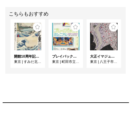
こちらもおすすめ
開館10周年記念 「北斎 広重 ふたりの富士、それぞれの富士」
プレイバック！ミレニアム1991→2001 版画が／版画で越えた境界
大正イマジュリィの世界
東京
|
すみだ北斎美術館
東京
|
町田市立国際版画美術館
東京
|
八王子市夢美術館