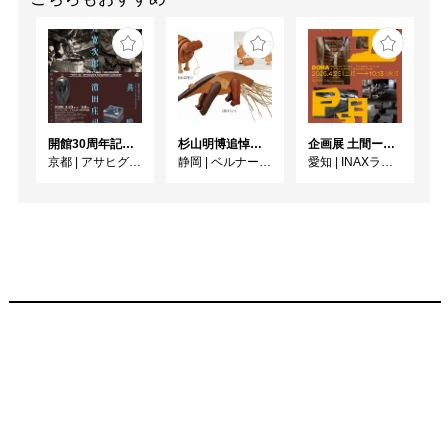
開館30周年記念 山本爲三郎・河井寬次郎没後60年記念 「共鳴 河井寬次郎 × 濱田庄司 ー山本爲三郎コレクションより」
杉山明博追悼展 木とわたし―木工の妙技と美術教育
企画展 土間ーつくって、つかって、再発見ー
京都
|
アサヒグループ大山崎山荘美術館
静岡
|
ベルナール・ビュフェ美術館
愛知
|
INAXライブミュージアム