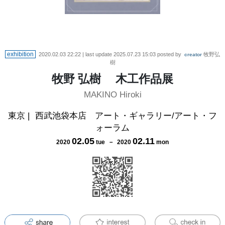
exhibition
2020.02.03 22:22
| last update
2025.07.23 15:03
posted by
牧野弘
creator
樹
牧野 弘樹 木工作品展
MAKINO Hiroki
東京
|
西武池袋本店 アート・ギャラリー/アート・フ
ォーラム
02
.
05
02
.
11
2020
tue
－
2020
mon