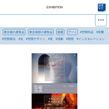
EXHIBITION
東京都の展覧会
東京南部の展覧会
個展
アート
#
空間作品
#
音響
#
空間展示
#
光
#
空間デザイン
#
音
#
演劇
#
照明
#
インスタレーション