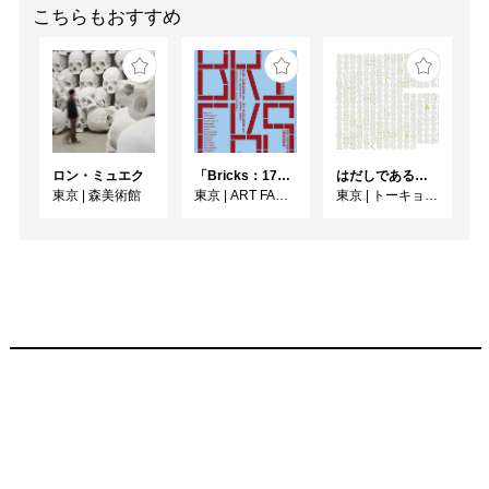
こちらもおすすめ
ロン・ミュエク
「Bricks：17人のかたち」
はだしであるく [トーキョーアーツアンドスペースレジデンス2026 成果発表展 ]
東京
|
森美術館
東京
|
ART FACTORY城南島
東京
|
トーキョーアーツアンドスペース本郷