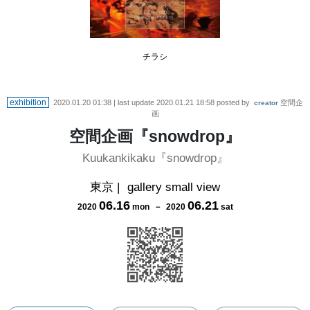
チラシ
exhibition
2020.01.20 01:38
| last update
2020.01.21 18:58
posted by
空間企
creator
画
空間企画『snowdrop』
Kuukankikaku『snowdrop』
東京
|
gallery small view
06
.
16
06
.
21
2020
mon
－
2020
sat