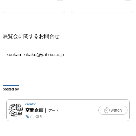
部屋に置かれた1着のド
レス、あなたは何を想い
ますか？

未来に進むため

展覧会に関するお問合せ
自分の手で変えられる原
風景空間

そこにあるのはドレスと
kuukan_kikaku@yahoo.co.jp
あなたの関係性だけ

靴を脱いでじっくりとお
楽しみください

2019年アヴィニョン演劇
posted by
祭出展作品
creator
空間企画
|
アート
7
0