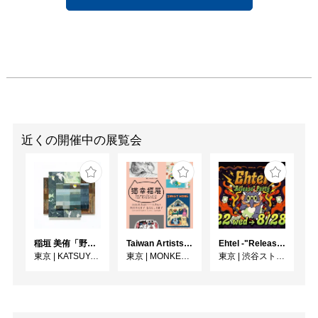
近くの開催中の展覧会
稲垣 美侑「野辺」
Taiwan Artists Cat Exhibition「猫幸福展」
Ehtel -"Release" Party
東京
|
KATSUYA SUSUKI GALLERY
東京
|
MONKEY GALLERY
東京
|
渋谷ストリームホール