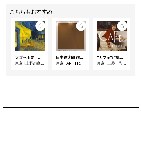
こちらもおすすめ
大ゴッホ展 夜のカフェテラス
田中信太郎 作品展
”カフェ”に集う芸術家 ー印象派からゴッホ、ロートレック、ピカソまで
東京
|
上野の森美術館
東京
|
ART FRONT GALLERY
東京
|
三菱一号館美術館