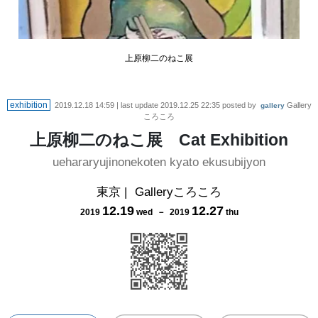
上原柳二のねこ展
exhibition
2019.12.18 14:59
| last update
2019.12.25 22:35
posted by
Gallery
gallery
ころころ
上原柳二のねこ展 Cat Exhibition
uehararyujinonekoten kyato ekusubijyon
東京
|
Galleryころころ
12
.
19
12
.
27
2019
wed
－
2019
thu