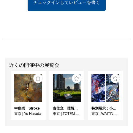
チェックインしてレビューを書く
近くの開催中の展覧会
中島崇 Stroke
古佳⽴ 理想と荒野のあいだ
特別展示：小林健太『PARALLAX//TOKYO』
東京
|
Yu Harada
東京
|
TOTEM POLE PHOTO GALLERY
東京
|
WAITINGROOM