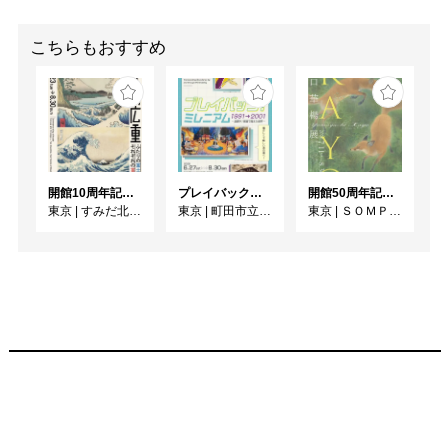
こちらもおすすめ
開館10周年記念 「北斎 広重 ふたりの富士、それぞれの富士」
プレイバック！ミレニアム1991→2001 版画が／版画で越えた境界
開館50周年記念 山口華楊展
東京
|
すみだ北斎美術館
東京
|
町田市立国際版画美術館
東京
|
ＳＯＭＰＯ美術館