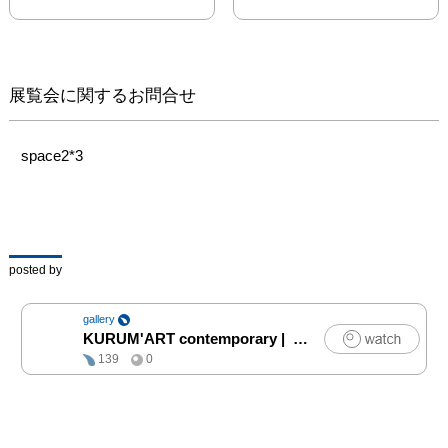
が、今回もいつもの青木
香保里とは違う、新しい
作品作りに挑戦していま
す。青木香保里のもう一
展覧会に関するお問合せ
つの表現をお楽しみ下さ
い。以下は青木香保里か
らのステートメントで
space2*3
す。

絵画制作は、作家が自ら
の視点を探る長い旅路と
も言えるでしょう。自ら
posted by
をとりまく世界の中に、
当たり前にあるささやか
gallery
で見落としがちな「壊れ
KURUM'ART contemporary
|
アート
やすいもの」に私は価値
139
0
を見いだしながら、私は
旅を続けます。