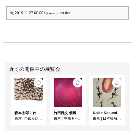
2019.11.27 00:00
by
john-doe
user
近くの開催中の展覧会
森本太郎｜わたしのパレイドリア
竹田雅文 個展 －Jam Service Exhibition－
Koike Kasumi Web個展 ラ・ダンス
東京
|
msb gallery
東京
|
中和ギャラリー
東京
|
日本橋Art.jp