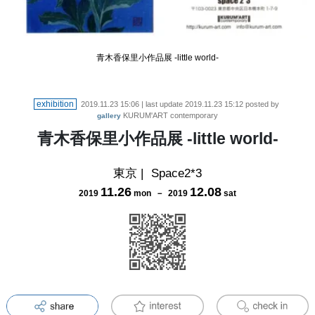
青木香保里小作品展 -little world-
exhibition
2019.11.23 15:06
| last update
2019.11.23 15:12
posted by
KURUM'ART contemporary
gallery
青木香保里小作品展 -little world-
東京
|
Space2*3
11
.
26
12
.
08
2019
mon
－
2019
sat