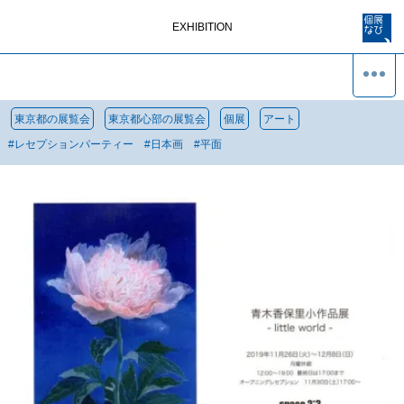
EXHIBITION
東京都の展覧会
東京都心部の展覧会
個展
アート
#
レセプションパーティー
#
日本画
#
平面