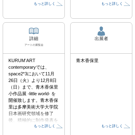
もっと詳しく
もっと詳しく
詳細
出展者
アート
の展覧会
KURUM'ART 
青木香保里
contemporaryでは、
space2*3において11月
26日（火）より12月8日
（日）まで、青木香保里
小作品展 -little world- を
開催致します。青木香保
里は多摩美術大学大学院
日本画研究領域を修了
後、積極的に制作発表を
もっと詳しく
もっと詳しく
続けています。space2*3
では3度目の個展です