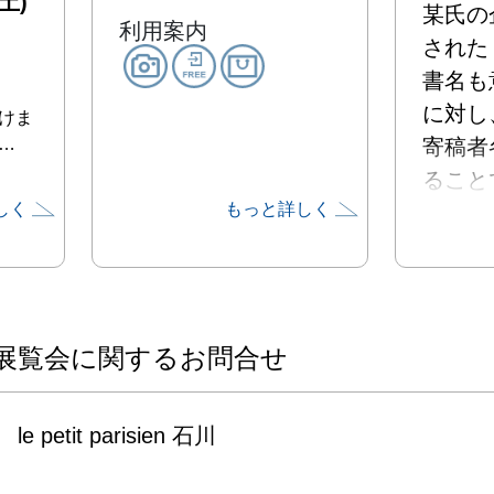
土)
某氏の
利用案内
された

書名も
に対し、
頂けま
…
寄稿者
ることで
しく
もっと詳しく
装幀の
考察する
展示作
順

展覧会に関するお問合せ
赤井都

石川順一
le petit parisien 石川
太田博健
川鍋昭彦