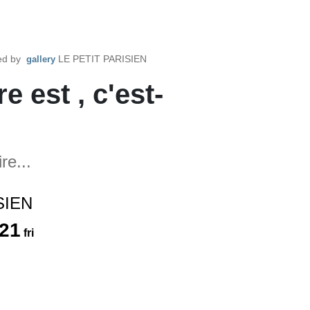
ed by
LE PETIT PARISIEN
gallery
st , c'est-
re...
SIEN
21
fri