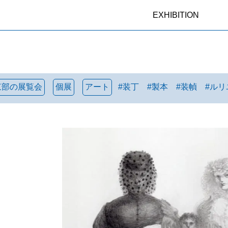
EXHIBITION
東部の展覧会
個展
アート
#
装丁
#
製本
#
装幀
#
ルリ