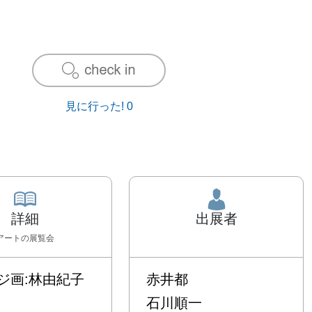
見に行った!
0
詳細
出展者
アート
の展覧会
画:林由紀子

赤井都
石川順一