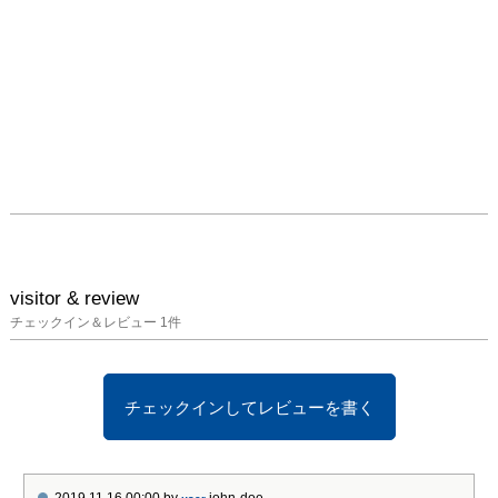
ど、北国育ちの南舘にと
って特別な季節である冬
の愛おしい風景や感覚
を、スナップ写真或いは
氷華のように氷の中に固
めてとっておきたいとい
う想いを表しています。

懐かしい記憶と感覚に語
りかけるような南舘麻美
子の世界観を、是非お楽
しみ下さい。
visitor & review
チェックイン＆レビュー
1
件
チェックインしてレビューを書く