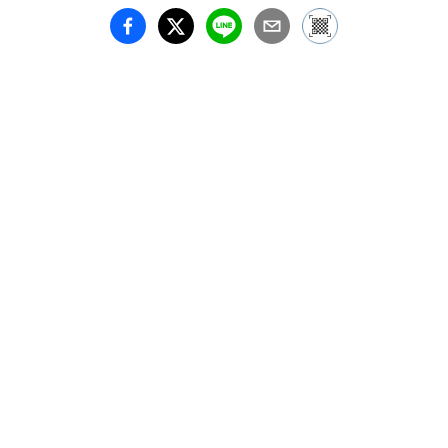
台となっているのが理由
の一つだと言えるでしょ
う。大人になりきれない
自分や弱い自分がいるこ
とを受け止め、幼少期か
らの記憶や不安・恐怖・
喜び、ルーツをテーマ
に、現実、空想、夢を行
き来しながら作品に落と
し込むことで、同じく儚
いものや弱いものへの応
援の意を含めて制作をし
ています。

本展タイトル「cold 
snap」とは、突然の寒波
が到来する季節の意の他
に、ぱちりとブローチを
留める音、つららの折れ
る音などのスナップ音な