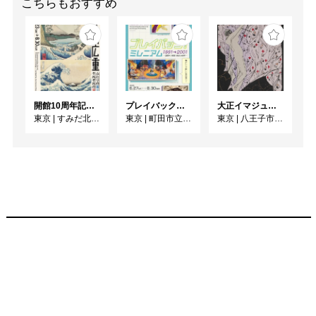
こちらもおすすめ
開館10周年記念 「北斎 広重 ふたりの富士、それぞれの富士」
プレイバック！ミレニアム1991→2001 版画が／版画で越えた境界
大正イマジュリィの世界
東京
|
すみだ北斎美術館
東京
|
町田市立国際版画美術館
東京
|
八王子市夢美術館