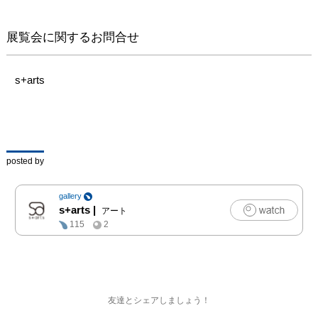
うにして、版画独特の凹
凸や艶、物質感による自
展覧会に関するお問合せ
身の世界観の表現を追求
しています。

s+arts
「誰もが過去にどこかで
経験した様な既視感の中
に、物語性のある作品が
作りたい」と語る南舘の
作品に登場する人や動物
posted by
は、真剣な表情をしてい
るにも関わらず、どこか
gallery
温かみのあるような感覚
s+arts
|
アート
を覚え、ノスタルジック
115
2
な雰囲気を醸し出しま
す。そこには、幼少期を
北国の自然と都市の間を
行き来しながら育った南
舘が、未だに幻想的に感
友達とシェアしましょう！
じているという風景が土