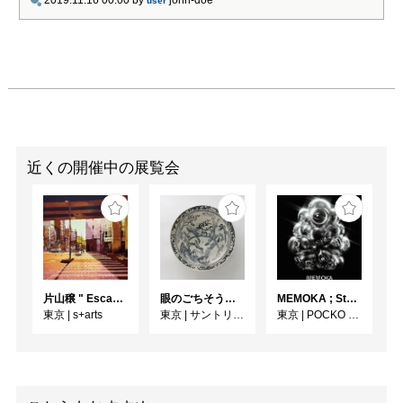
2019.11.16 00:00
by
john-doe
user
近くの開催中の展覧会
片山穣 " Escape to unravel "
眼のごちそう 食器
MEMOKA ; Stability is Temporary
東京
|
s+arts
東京
|
サントリー美術館
東京
|
POCKO GALLERY TOKYO