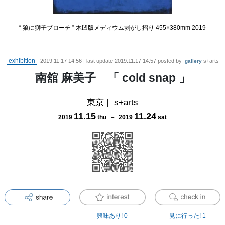
“ 狼に獅子ブローチ ” 木凹版メディウム剥がし摺り 455×380mm 2019
exhibition
2019.11.17 14:56
| last update
2019.11.17 14:57
posted by
s+arts
gallery
南舘 麻美子 「 cold snap 」
東京
|
s+arts
11
.
15
11
.
24
2019
thu
－
2019
sat
興味あり!
0
見に行った!
1