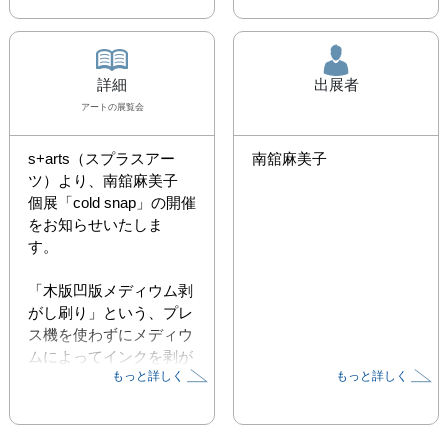
詳細
出展者
アート
の展覧会
s+arts（スプラスアー
南舘麻美子
ツ）より、南舘麻美子 
個展「cold snap」の開催
をお知らせいたしま
す。　

「木版凹版メディウム剥
がし刷り」という、プレ
ス機を使わずにメディウ
ムによってインクを剥が
もっと詳しく
もっと詳しく
しとる特殊な版画技術で
制作を続ける南舘麻美
子。記憶や認識の曖昧さ
と、現実の交差を探るよ