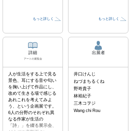
もっと詳しく
もっと詳しく
詳細
出展者
アート
の展覧会
人が生活をする上で見る
井口けんじ
景色、耳にする音や匂い
ねづまちるくね
を掬い上げて作品にし、

野嵜貴子
改めて生きる場で感じる
林裕紀子
あれこれを考えてみよ
三木コヲジ
う、という企画展です。

Wang chi Rou
6人の分野のそれぞれ異
なる作家が生活の
「詩」」を綴る展示会、