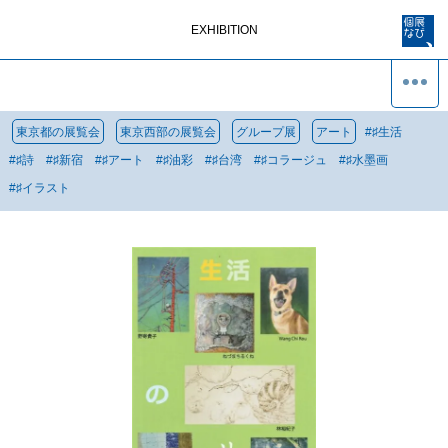
EXHIBITION
東京都の展覧会
東京西部の展覧会
グループ展
アート
#
♯生活
#
♯詩
#
♯新宿
#
♯アート
#
♯油彩
#
♯台湾
#
♯コラージュ
#
♯水墨画
#
♯イラスト