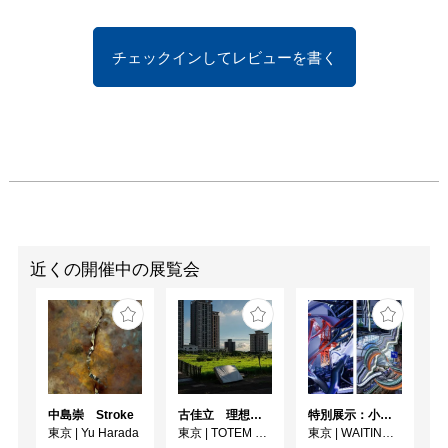
チェックインしてレビューを書く
近くの開催中の展覧会
中島崇 Stroke
古佳⽴ 理想と荒野のあいだ
特別展示：小林健太『PARALLAX//TOKYO』
東京
|
Yu Harada
東京
|
TOTEM POLE PHOTO GALLERY
東京
|
WAITINGROOM