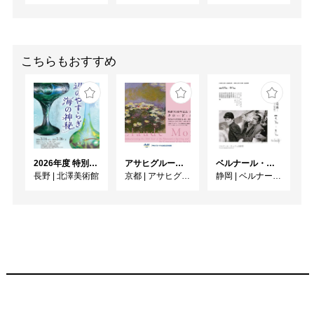
こちらもおすすめ
2026年度 特別展「ガレとドーム、アール･ヌーヴォーのガラス 水辺のやすらぎ、海の神秘」
アサヒグループ大山崎山荘美術館 開館30周年記念展「没後100年 クロード・モネ」
ベルナール・ビュフェと写真 ーカメラがとらえたビュフェとその時代、そして21 世紀へ
長野
|
北澤美術館
京都
|
アサヒグループ大山崎山荘美術館
静岡
|
ベルナール・ビュフェ美術館