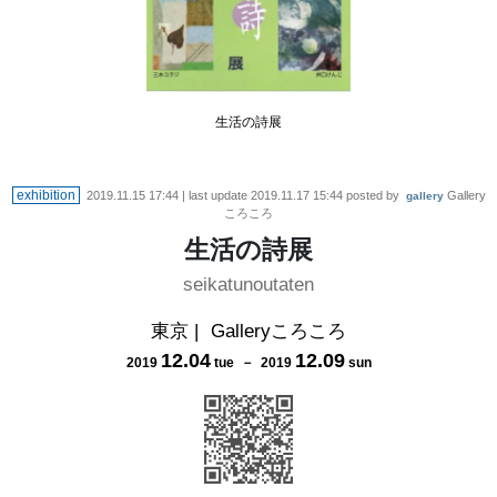
生活の詩展
exhibition
2019.11.15 17:44
| last update
2019.11.17 15:44
posted by
Gallery
gallery
ころころ
生活の詩展
seikatunoutaten
東京
|
Galleryころころ
12
.
04
12
.
09
2019
tue
－
2019
sun