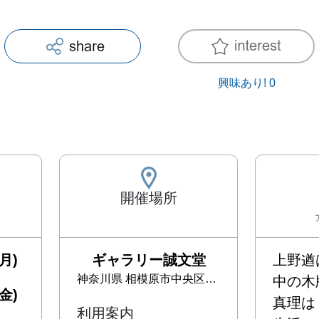
興味あり!
0
開催場所
月)
ギャラリー誠文堂
上野遒
神奈川県
相模原市中央区中央3-7-1
中の木
金)
真理は

利用案内