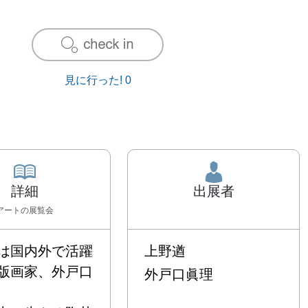
見に行った!
0
詳細
出展者
アート
の展覧会
は国内外で活躍
上野遒
版画家、外戸口
外戸口眞理