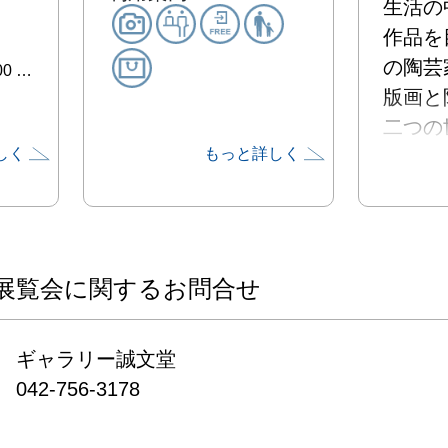
生活の
作品を
の陶芸家
0 …
版画と
二つの
しく
もっと詳しく
どのよう
に響き
みです。
是非ご
くご案
展覧会に関するお問合せ
す。
ギャラリー誠文堂

042-756-3178