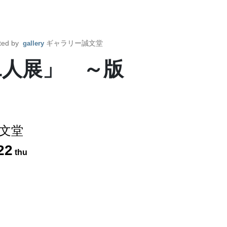
ted by
ギャラリー誠文堂
gallery
二人展」 ～版
文堂
22
thu