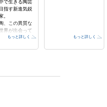
中で生きる陶芸
目指す新進気鋭
。

陶、この異質な
世界が出会って
もっと詳しく
もっと詳しく


合うのかが楽し


高覧いただきた
内申し上げま