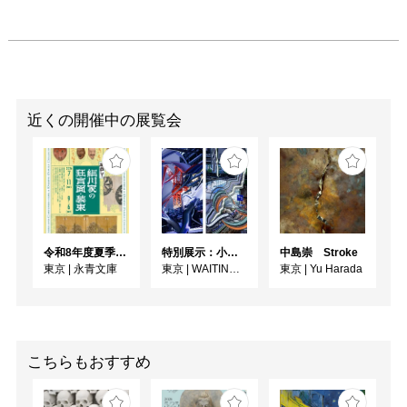
近くの開催中の展覧会
令和8年度夏季展 えいえいやっとな！蔵出し！細川家の狂言面・装束
特別展示：小林健太『PARALLAX//TOKYO』
中島崇 Stroke
東京
|
永青文庫
東京
|
WAITINGROOM
東京
|
Yu Harada
こちらもおすすめ