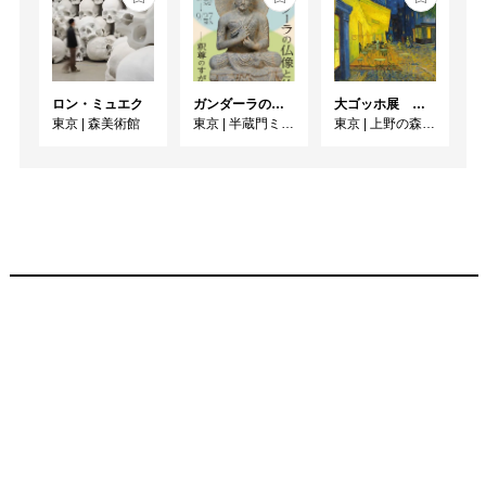
ロン・ミュエク
ガンダーラの仏像と仏伝ー釈尊のすがたー
大ゴッホ展 夜のカフェテラス
東京
|
森美術館
東京
|
半蔵門ミュージアム
東京
|
上野の森美術館