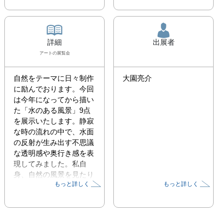
詳細
出展者
アート
の展覧会
自然をテーマに日々制作
大園亮介
に励んでおります。今回
は今年になってから描い
た「水のある風景」9点
を展示いたします。静寂
な時の流れの中で、水面
の反射が生み出す不思議
な透明感や奥行き感を表
現してみました。私自
身、自然の風景を見たり
もっと詳しく
もっと詳しく
や描いたりすることに
は、こころの疲れや苦し
みを和らげる力があると
感じております。この展