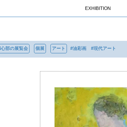
EXHIBITION
都心部の展覧会
個展
アート
#
油彩画
#
現代アート