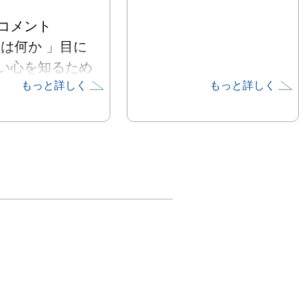
メント

とは何か 」目に
い心を知るため
もっと詳しく
もっと詳しく
したらいいのだ
頃からの疑問に
、動物（宮崎県
の行動を観察・
た経験を基に、
現による心を探
ローチを続けて
。