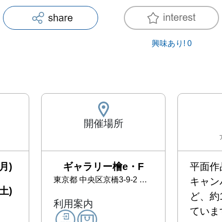
興味あり!
0
開催場所
月)
ギャラリー檜e・F
平面作品
東京都
中央区京橋3-9-2 宝国ビル4F
キャン
土)
ど、約
利用案内
ています。