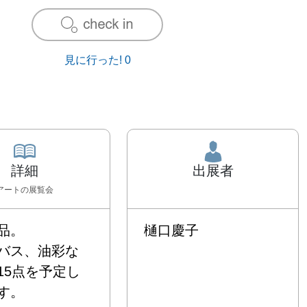
見に行った!
0
詳細
出展者
アート
の展覧会
。

樋口慶子
バス、油彩な
15点を予定し

