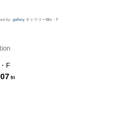
ted by
ギャラリー檜e・F
gallery
tion
・F
.
07
fri