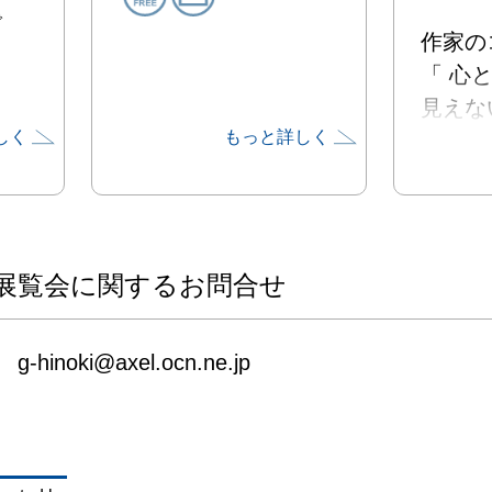
で
作家のコ
「 心
見えな
しく
もっと詳しく
にどう
ろう。

子供の
ついて
幸島）
展覧会に関するお問合せ
実験し
絵画表
g-hinoki@axel.ocn.ne.jp
るアプ
います