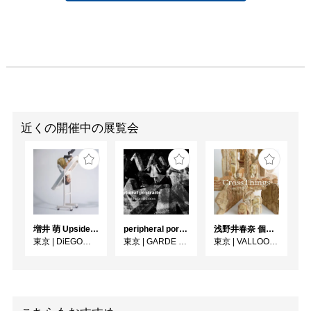
近くの開催中の展覧会
増井 萌 Upside-Down
peripheral portraits
浅野井春奈 個展「CrossThings」
東京
|
DiEGO表参道
東京
|
GARDE GALLERY
東京
|
VALLOON STUDIO SHIBUYA