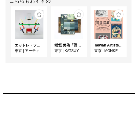
こちらもおすすめ
エットレ・ソットサス —魔法がはじまるとき、デザインは生まれる
稲垣 美侑「野辺」
Taiwan Artists Cat Exhibition「猫幸福展」
東京
|
アーティゾン美術館
東京
|
KATSUYA SUSUKI GALLERY
東京
|
MONKEY GALLERY