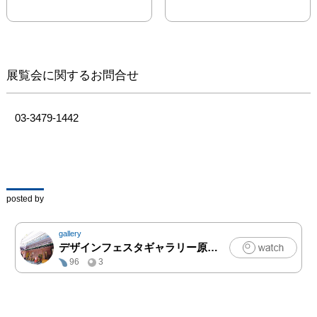
て欠かせない存在である
SNSやメールといった、
いつでも簡単に知人・友
人とやり取りすることが
できる便利なツールを選
展覧会に関するお問合せ
ぶことが増えてきており
ます。

そんな時代だからこそあ
03-3479-1442
えて手書きのハガキにこ
だわった本展示を企画し
ました。

相手をイメージしながら
選んだハガキを、無事に
posted by
書き終わって郵便局で差
し出す瞬間のワクワク感
gallery
とポストを開けてハガキ
デザインフェスタギャラリー原宿
|
アート,写真,クラフト
を見つけた瞬間のドキド
96
3
キ感は、メールでは味わ
えないものです。

本企画ではEAST館の玄
関口に位置する展示スペ