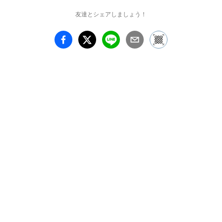
ースEAST ART PIECE
友達とシェアしましょう！
に、作家独自の世界観を
表現する年賀状作品を一
堂に集めた参加型企画展
『年賀状展』を開催しま
す。