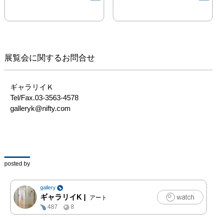
日々過ごしているなにげ
ない時間をテーマとし
て、手のひらに載せたく
なるような小さなオブジ
ェや、観客を一幕ものの
展覧会に関するお問合せ
演劇に誘い込むような空
間を創り出します。それ
らは幼い頃から私たちの
ギャラリイＫ　

心の底に沈んでいた記憶
Tel/Fax.03-3563-4578　

を呼び起こし、生きてい
galleryk@nifty.com
ることの喜びを、決して
声高にはならない静かな
情感とともに鑑賞者に伝
えてくれます。
posted by
gallery
ギャラリイK
|
アート
487
8