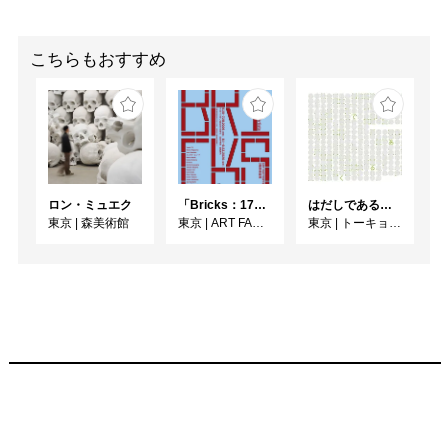
こちらもおすすめ
ロン・ミュエク
「Bricks：17人のかたち」
はだしであるく [トーキョーアーツアンドスペースレジデンス2026 成果発表展 ]
東京
|
森美術館
東京
|
ART FACTORY城南島
東京
|
トーキョーアーツアンドスペース本郷