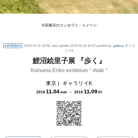
今回展示のコンセプト・イメージ
exhibition
2019.10.15 18:56
| last update
2019.10.16 10:47
posted by
ギャラ
gallery
リイK
鯉沼絵里子展 『歩く』
Koinuma Eriko exhibition “ Walk “
東京
|
ギャラリイK
11
.
04
11
.
09
2019
sun
－
2019
fri