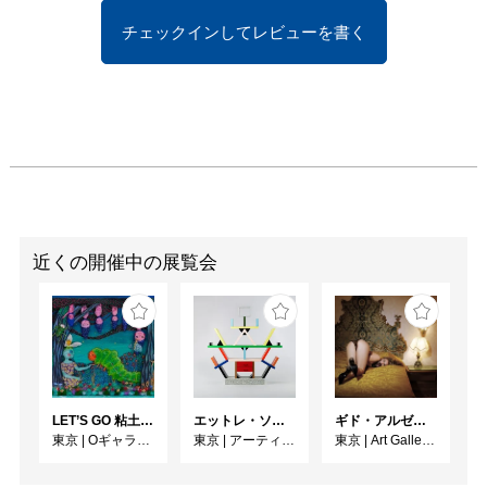
チェックインしてレビューを書く
近くの開催中の展覧会
LET’S GO 粘土（クレイ）ジ−
エットレ・ソットサス —魔法がはじまるとき、デザインは生まれる
ギド・アルゼンチーニ写真展 『女性的宇宙』
東京
|
Oギャラリー
東京
|
アーティゾン美術館
東京
|
Art Gallery M84