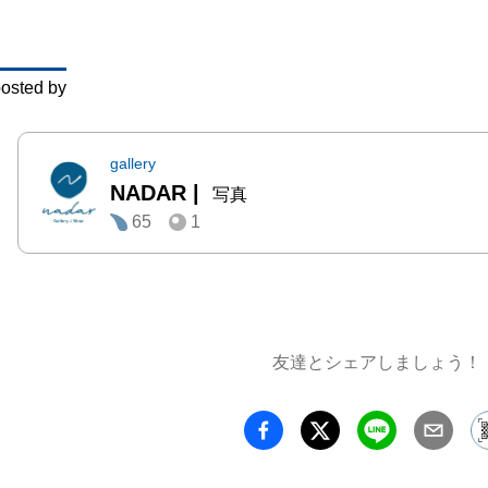
五感刺
UYU
osted by
影した
す。ぜ
い。

gallery
NADAR
|
写真
65
1
カラー
エア、
(予定) 
友達とシェアしましょう！
「君は
リー作
れてか