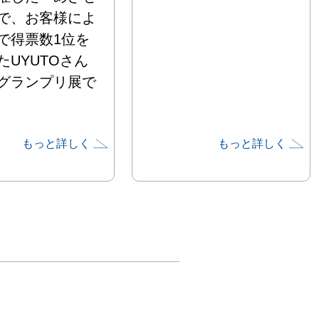
で、お客様によ
で得票数1位を
たUYUTOさん
グランプリ展で
もっと詳しく
もっと詳しく
サリー作家であ
UTOさんにとっ
行く先々で出会
な光景が、自身
のインスピレー
の源の一つとな
す。

は、そのような