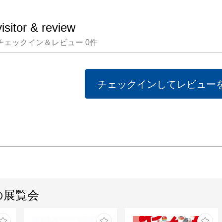
間と自
れらと
visitor & review
ら何か
チェックイン＆レビュー
0
件
サリー
し込ん
て、循
チェックインしてレビュー
に出てい
（UYUT
■ アク
店舗は
の展覧会
トへ出
で仕事を