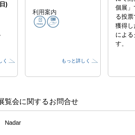
日)
個展」
利用案内
る投票
獲得し
による
で
す。

しく
もっと詳しく
アクセ
るUY
ては、
う様々
の創作
展覧会に関するお問合せ
ション
っていま
Nadar
本展で