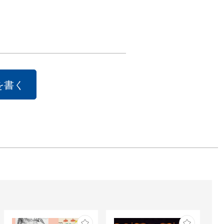
然との関係、そ
対峙し、そこか
を学び、アクセ
の、作品に落と
でいます。そし
環させてまた旅
を書く
るのです。

O）

セサリーの仕事

持たずにイベン
張して全国各地
しています。
