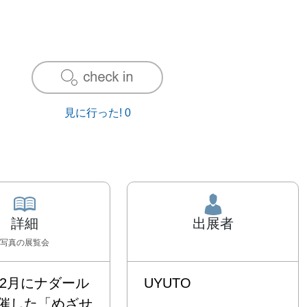
見に行った!
0
詳細
出展者
写真
の展覧会
年2月にナダール
UYUTO
催した「めざせ