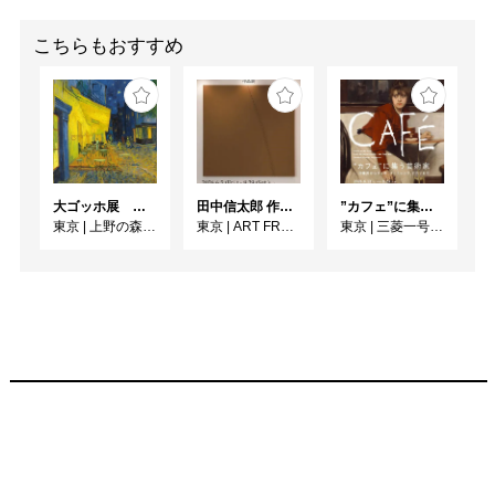
こちらもおすすめ
大ゴッホ展 夜のカフェテラス
田中信太郎 作品展
”カフェ”に集う芸術家 ー印象派からゴッホ、ロートレック、ピカソまで
東京
|
上野の森美術館
東京
|
ART FRONT GALLERY
東京
|
三菱一号館美術館