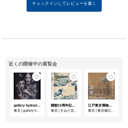
チェックインしてレビューを書く
近くの開催中の展覧会
gallery hydrangea 企画公募展『 夏夜の蝶 』
開館10周年記念 「北斎 広重 ふたりの富士、それぞれの富士」
江戸東京博物館リニューアル記念特別展「洋館 明治の夢と挑戦」
東京
|
gallery hydrangea
東京
|
すみだ北斎美術館
東京
|
東京都江戸東京博物館