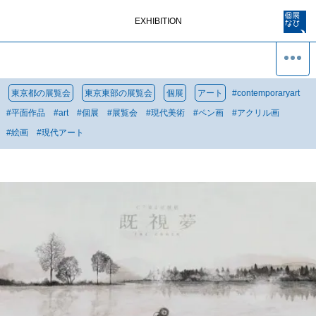
EXHIBITION
東京都の展覧会
東京東部の展覧会
個展
アート
#
contemporaryart
#
平面作品
#
art
#
個展
#
展覧会
#
現代美術
#
ペン画
#
アクリル画
#
絵画
#
現代アート