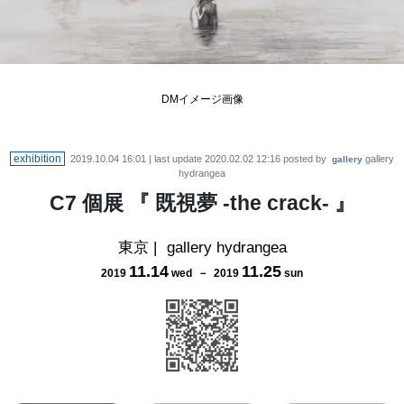
DMイメージ画像
exhibition
2019.10.04 16:01
| last update
2020.02.02 12:16
posted by
gallery
gallery
hydrangea
C7 個展 『 既視夢 -the crack- 』
東京
|
gallery hydrangea
11
.
14
11
.
25
2019
wed
－
2019
sun