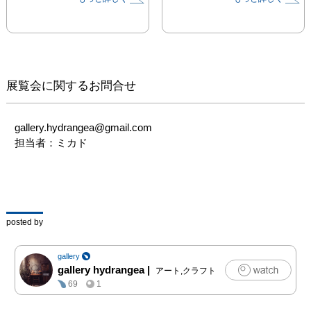
ます。

現実への出口を見失わな
いようにお気を付けてご
高覧下さい。

【会場音楽】

展覧会に関するお問合せ
音楽：棚田 竜太 
(monoral zombie)

https://monoralzombie.wi
gallery.hydrangea@gmail.com

xsite.com/monoralzombi
担当者：ミカド
e
posted by
gallery
gallery hydrangea
|
アート,クラフト
69
1