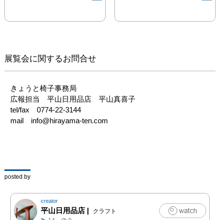
静寂の中で、ただただ、
そこにある椅子に座り、
椅子を楽しむ、庭を楽し
む、時間を楽しむという
行為は、心の束縛から自
展覧会に関するお問合せ
らを解放させるという禅
の精神と通ずるのではな
いでしょうか。「座るこ
きょうと椅子事務局

と」を再認識すること
広報担当　平山日用品店　平山真喜子

で、椅子と体、椅子と
tel/fax　0774-22-3144

心、椅子と暮らしの関わ
mail　info@hirayama-ten.com
りを改めて感じることの
できる時間となれば幸い
です。

また、次世代まで使い継
げる椅子を、歴史ある文
posted by
化財の中で皆様に体感し
て頂くことで、

creator
「椅子の文化」のさらな
平山日用品店
|
クラフト
る普及、発展、ひいて