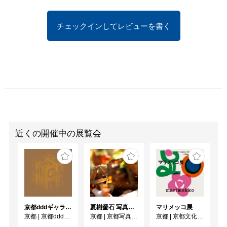
チェックインしてレビューを書く
近くの開催中の展覧会
京都dddギャラリー第252回企画展 GRAPHIC CUBE –シアターポスター DNPグラフィックデザイン・アーカイブより
夏樹螢石 写真展「四季彩ノ国」
マリメッコ展
京都
|
京都dddギャラリー
京都
|
京都写真美術館 ギャラリー・ジャパネスク
京都
|
京都文化博物館