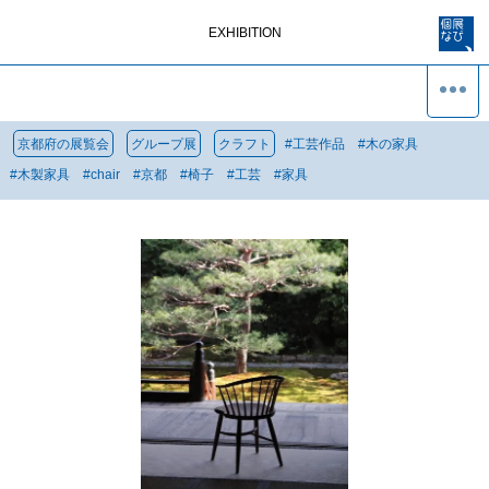
EXHIBITION
京都府の展覧会
グループ展
クラフト
#
工芸作品
#
木の家具
#
木製家具
#
chair
#
京都
#
椅子
#
工芸
#
家具