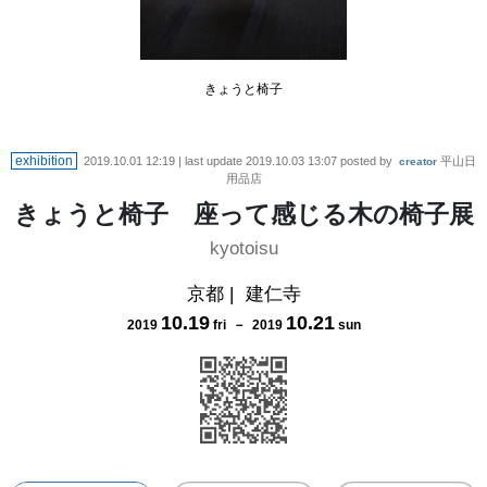
きょうと椅子
exhibition
2019.10.01 12:19
| last update
2019.10.03 13:07
posted by
平山日
creator
用品店
きょうと椅子 座って感じる木の椅子展
kyotoisu
京都
|
建仁寺
10
.
19
10
.
21
2019
fri
－
2019
sun