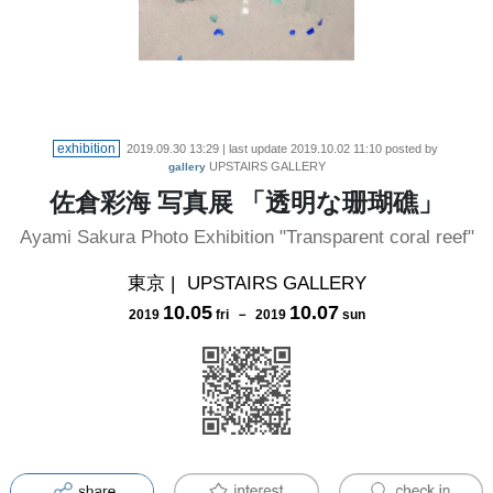
exhibition
2019.09.30 13:29
| last update
2019.10.02 11:10
posted by
UPSTAIRS GALLERY
gallery
佐倉彩海 写真展 「透明な珊瑚礁」
Ayami Sakura Photo Exhibition "Transparent coral reef"
東京
|
UPSTAIRS GALLERY
10
.
05
10
.
07
2019
fri
－
2019
sun