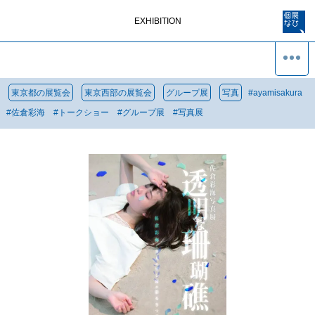
EXHIBITION
東京都の展覧会
東京西部の展覧会
グループ展
写真
#
ayamisakura
#
佐倉彩海
#
トークショー
#
グループ展
#
写真展