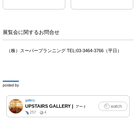
展示し、プラスでデジタ
ル作品をモニターで映し
だします。デジタルの方
も加えると、カメラマン
は40名になります。

展覧会に関するお問合せ
40色の彩り豊かな海をぜ
ひお楽しみください。

（株）スーパープランニング TEL:03-3464-3766（平日）
佐倉彩海写真展 「透明
な珊瑚礁」事務局
posted by
gallery
UPSTAIRS GALLERY
|
アート
257
4