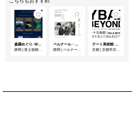
こちらもおすすめ
森羅めぐり- Wandering in Shinra -
ベルナール・ビュフェと写真 ーカメラがとらえたビュフェとその時代、そして21 世紀へ
テート美術館 ― YBA & BEYOND 世界を変えた90s英国アート
静岡
|
富士箱根カントリークラブ
静岡
|
ベルナール・ビュフェ美術館
京都
|
京都市京セラ美術館