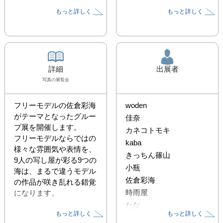
もっと詳しく
もっと詳しく
詳細
出展者
写真
の展覧会
フリーモデルの佐倉彩海
woden
がテーマとなったグルー
佳奈
プ展を開催します。

カネコトモキ
フリーモデルならではの
kaba
様々な雰囲気や表情を、
きっちん篠山
9人の写し屋が彩る9つの
小瓶
海は、まるで違うモデル
佐倉彩海
の作品が咲き乱れる錯覚
時雨屋
になります。

たな
もっと詳しく
もっと詳しく
9名の方の作品を壁面に
Reo