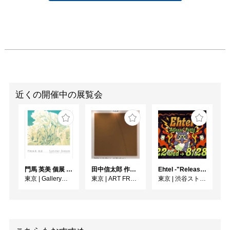
近くの開催中の展覧会
門馬 英美 個展 Summer Breeze
田中信太郎 作品展
Ehtel -"Release" Party
東京
|
Gallery子の星
東京
|
ART FRONT GALLERY
東京
|
渋谷ストリームホール