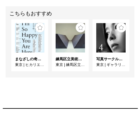
こちらもおすすめ
まなざしの奇跡 日本女性写真家の冒険
練馬区立美術館コレクション 若林奮－Run and Rest－｜寺田真由美－不在の存在－
写真サークル「Jebbits」第4回作品展「視線、その先に...」
東京
|
ヒカリエホール
東京
|
練馬区立美術館
東京
|
ギャラリー大和田