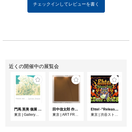
チェックインしてレビューを書く
近くの開催中の展覧会
門馬 英美 個展 Summer Breeze
田中信太郎 作品展
Ehtel -"Release" Party
東京
|
Gallery子の星
東京
|
ART FRONT GALLERY
東京
|
渋谷ストリームホール