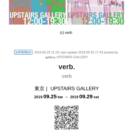
(c) verb.
exhibition
2019.09.25 11:19
| last update
2019.09.25 17:43
posted by
UPSTAIRS GALLERY
gallery
verb.
verb
東京
|
UPSTAIRS GALLERY
09
.
25
09
.
29
2019
tue
－
2019
sat