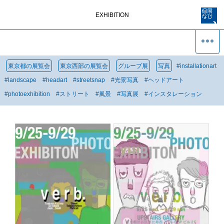
EXHIBITION
東京都の展覧会
東京西部の展覧会
グループ展
写真
#
installationart
#
landscape
#
headart
#
streetsnap
#
光景写真
#
ヘッドアート
#
photoexhibition
#
ストリート
#
風景
#
写真展
#
インスタレーション