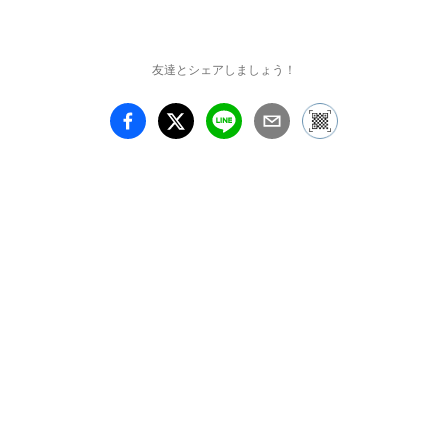
私たちは現代的な平面の
写真という枠組みから少
し視点

友達とシェアしましょう！
を変えて、写真そのもの
を組み立てていく行程を
表現に

した。

そこに皆様が見て/触わ
り/体験するというverb.
(動詞)

が加わることで私たちの
作品は真に完成する。