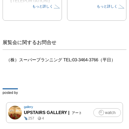
【TELEPORTATION】

もっと詳しく
もっと詳しく
Tsukasa Kojima 
【STREET】

Jack__SeeN 
【PORTRAIT】

■コンセプト

展覧会に関するお問合せ
被写体は常に立体物であ
るが、写真のイメージは
時代と

（株）スーパープランニング TEL:03-3464-3766（平日）
共に紙から画像へと移り
変わり、より平面になっ
ている。

また写真が一体型になっ
たツールの普及に伴いわ
posted by
かりや

すくなった半面、視覚的
gallery
に理解しやすい情報イメ
UPSTAIRS GALLERY
|
アート
ージに

257
4
なってしまった。
