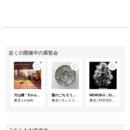
近くの開催中の展覧会
片山穣 " Escape to unravel "
眼のごちそう 食器
MEMOKA ; Stability is Temporary
東京
|
s+arts
東京
|
サントリー美術館
東京
|
POCKO GALLERY TOKYO