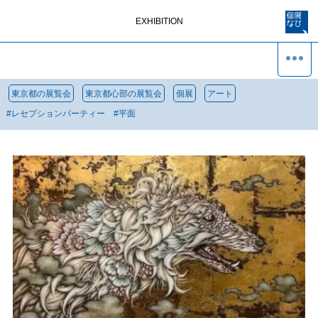
EXHIBITION
東京都の展覧会
東京都心部の展覧会
個展
アート
#
レセプションパーティー
#
平面