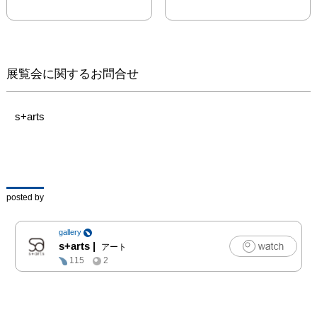
ら期待を集める作家の一
人です。

「山も離れて見れば苔
（こけ）の様であり、そ
展覧会に関するお問合せ
の苔も近くで見れば山の
様で全てはある意味にお
いて森だと思っていま
s+arts
す。」と語る遠藤の作品
は、確かに森に広がる苔
のように、一つ一つの要
素が境目もなく繋がり、
気づかぬうちに異なるモ
posted by
チーフに変化しているこ
とが多く見受けられま
gallery
す。例えば、動物として
s+arts
|
アート
見ていたものが、あたか
115
2
もそれが彼らにとっては
普通のことであるかの様
に自然に雲や植物と一体
化していることがありま