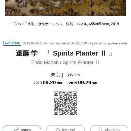
“ Borzoi ” 水彩、水性ボールペン、洋箔、パネル, 455×652mm, 2019
exhibition
2019.09.15 10:54
| last update
2019.09.15 10:57
posted by
s+arts
gallery
遠藤 学 「 Spirits Planter Ⅱ 」
Endo Manabu Spirits Planter Ⅱ
東京
|
s+arts
09
.
20
09
.
29
2019
thu
－
2019
sat