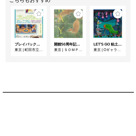
こちらもおすすめ
プレイバック！ミレニアム1991→2001 版画が／版画で越えた境界
開館50周年記念 山口華楊展
LET’S GO 粘土（クレイ）ジ−
東京
|
町田市立国際版画美術館
東京
|
ＳＯＭＰＯ美術館
東京
|
Oギャラリー