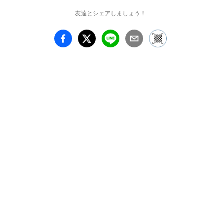
す。そこには、森や自然
友達とシェアしましょう！
の持つ寛容性、循環性、
非常性、美しさを表現し
たいと追求する遠藤だか
らこそ生まれる繋がりが
あると言えるでしょう。

本展「Spirits Planter 
Ⅱ」では、昨年の初個展
から進展し、箔を使った
作品や古典的な絵画に描
かれる動物以外のモチー
フの登場など、新しい表
現にも挑戦いたします。
魂を吹き込むかのように
制作される遠藤の力強い
新作群をぜひお楽しみく
ださい。