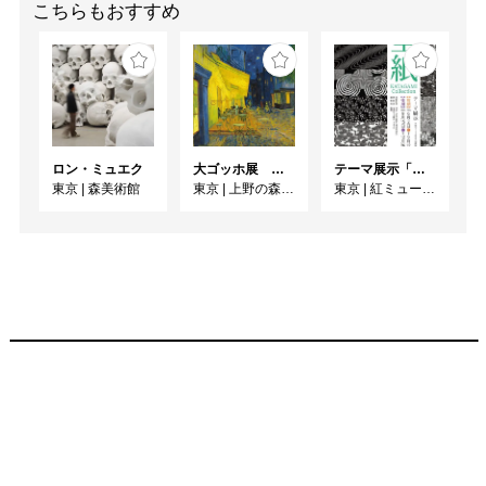
こちらもおすすめ
The Artcomplex Center of 
Tokyo / 東京

2019 「虫の目-BUG 
EYES-」/ 靜月 Moon of 
Silence / 香港

◎グループ展・二人展

ロン・ミュエク
大ゴッホ展 夜のカフェテラス
テーマ展示「型紙 KATAGAMI Collection」
2017 　「ひなまつり＊
東京
|
森美術館
東京
|
上野の森美術館
東京
|
紅ミュージアム
展 2017」/ondo_tosabori 
/ 大阪

「揺らぎの中のせいとし
展」/ 創治朗 / 兵庫

「あたらしい家展」/ 嵯
峨美術大学 付属ギャラ
リー / 京都

2018 　「ひなまつり＊
展 2018」/ ondo 
STAY&EXHIBITION / 東
京

「RGB展」/ AAA 