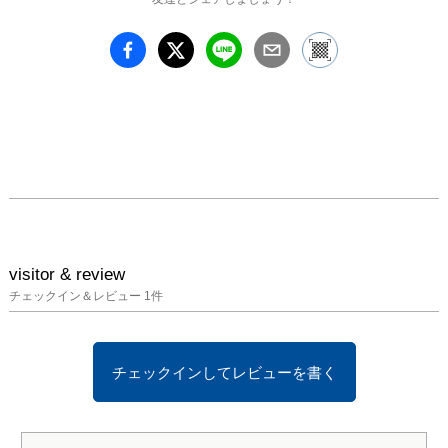
160-0015 東京都新宿区
大京町12-9 2F ACT3

TEL 03-3341-3253

E-mail 
info@gallerycomplex.co
m

■ webページ

http://www.gallerycomple
x.com/schedule/ACT193/
yoshida_yuka.html

visitor & review
■ 出展作家 

チェックイン＆レビュー
1
件
吉田有花 Yuka Yoshida

1996年生まれ。京都府在
住。嵯峨美術大学短期大
チェックインしてレビューを書く
学部美術学科コミックア
ート分野卒業。

物事の中で対極する２つ