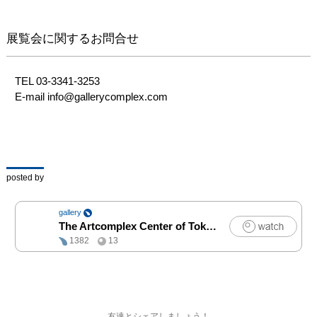
気候に左右されるもの

コミュニティを求めるも
展覧会に関するお問合せ
の

気に入った飾りを買って
身に付けるもの

TEL 03-3341-3253

E-mail info@gallerycomplex.com
思い思いの形で街へ溶け
てゆくもの達の生活

そのひとつひとつに重点
を置き、作品を制作して
参りました

posted by
■ 会期

gallery
2019/9/17(火)-9/22(日)

The Artcomplex Center of Tokyo
|
アート
11:00-20:00 ※最終日は
1382
13
18:00まで

■ 会場

The Artcomplex Center of 
Tokyo

友達とシェアしましょう！