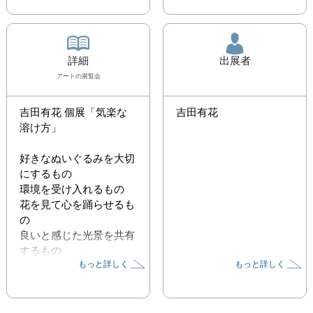
詳細
出展者
アート
の展覧会
吉田有花 個展「気楽な
吉田有花
溶け方」

好きなぬいぐるみを大切
にするもの

環境を受け入れるもの

花を見て心を踊らせるも
の

良いと感じた光景を共有
するもの

もっと詳しく
もっと詳しく
手作りの品を披露するも
の

誰かのためにエンタメを
広げるもの
