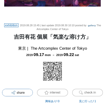
exhibition
2019.08.28 15:45
| last update
2019.08.30 10:10
posted by
The
gallery
Artcomplex Center of Tokyo
吉田有花 個展「気楽な溶け方」
東京
|
The Artcomplex Center of Tokyo
09
.
17
09
.
22
2019
mon
－
2019
sat
興味あり!
0
見に行った!
1