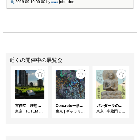
の要素が混在する街を舞
2019.09.19 00:00
by
john-doe
user
台に、その情景やキャラ
クターそのものを、主に
マゼンタの色調で描いて
います。

HP : 
https://soukyokuen.wixsit
e.com/yoshidayuka

近くの開催中の展覧会
Twitter : 
https://twitter.com/yoshio
chan04

Instagram : 
https://www.instagram.co
m/yukayoshida4/

古佳⽴ 理想と荒野のあいだ
Concreteー形への思いー
ガンダーラの仏像と仏伝ー釈尊のすがたー
◎個展

東京
|
TOTEM POLE PHOTO GALLERY
東京
|
ギャラリー絵夢
東京
|
半蔵門ミュージアム
2017 「ヒューズ」/ The 
Artcomplex Center of 
Tokyo / 東京

2018 「ボケムシの目」/ 