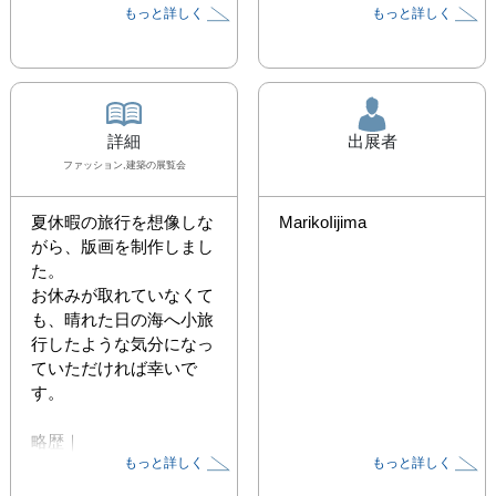
もっと詳しく
もっと詳しく
詳細
出展者
ファッション,建築
の展覧会
夏休暇の旅行を想像しな
MarikoIijima
がら、版画を制作しまし
た。

お休みが取れていなくて
も、晴れた日の海へ小旅
行したような気分になっ
ていただければ幸いで
す。

略歴｜

もっと詳しく
もっと詳しく
1994年生まれ

武蔵野美術大学 大学院 