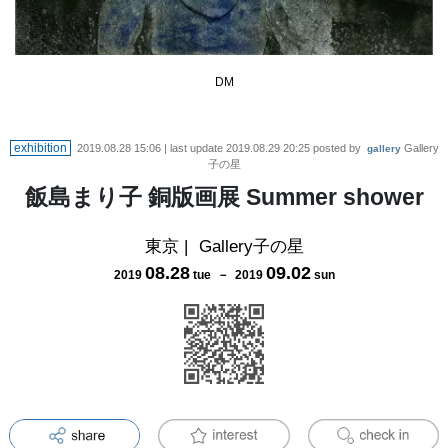
DM
exhibition
2019.08.28 15:06
| last update
2019.08.29 20:25
posted by
Gallery
gallery
子の星
飯島まり子 銅版画展 Summer shower
東京
|
Gallery子の星
08
.
28
09
.
02
2019
tue
－
2019
sun