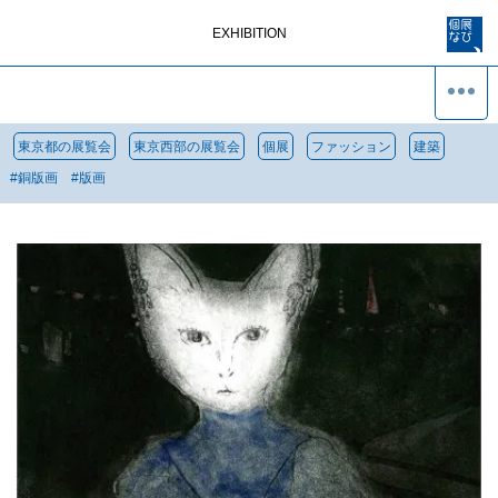
EXHIBITION
東京都の展覧会
東京西部の展覧会
個展
ファッション
建築
#
銅版画
#
版画