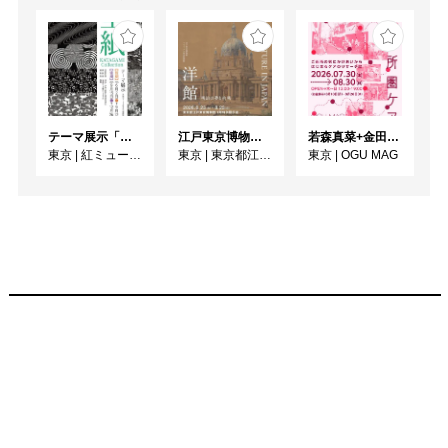
テーマ展示「型紙 KATAGAMI Collection」
江戸東京博物館リニューアル記念特別展「洋館 明治の夢と挑戦」
若森真菜+金田ゆりあ「ご近所圏ケアーご近所の気にかけあいからはじまるケアのリサーチ展ー」
東京
|
紅ミュージアム
東京
|
東京都江戸東京博物館
東京
|
OGU MAG