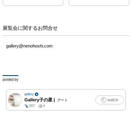
版画コース 在学中

個展｜

2018 「wet wether」
展覧会に関するお問合せ
（CAFE SELECT/池袋）

グループ展｜

gallery@nenohoshi.com
2017　第42回全国大学版
画展（町田市立国際版画
美術館/町田）

2018　 IKEBUKURO 
ART GATHERING 
posted by
2018（東京芸術劇場/池
袋）

gallery
3VISIONS OF 
Gallery子の星
|
アート
PRINTMAKING（シラパ
287
4
コーン大学/タイ）

THE FACTORY（ギャラ
リーしみず/関内）

to king 武蔵野美術大学大