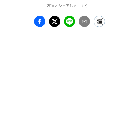
学院版画コース１年展
友達とシェアしましょう！
（文房堂ギャラリー/神
田）

2019 パペルマヒカ-版と
線の力（サングスティン
アートセンター/メキシ
コ）

池袋回遊派美術展（東京
芸術劇場/池袋）

Human Museum（タン
バリンギャラリー/外苑
前）

賞歴｜

2018　武蔵野美術大学卒
業制作展　研究室賞

IKEBUKURO ART 
GATHERING 2018　大
賞