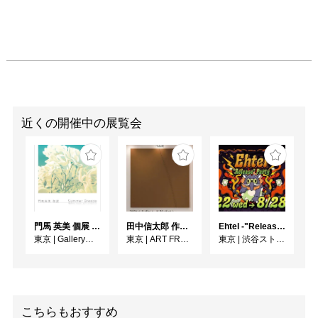
近くの開催中の展覧会
門馬 英美 個展 Summer Breeze
田中信太郎 作品展
Ehtel -"Release" Party
東京
|
Gallery子の星
東京
|
ART FRONT GALLERY
東京
|
渋谷ストリームホール
こちらもおすすめ