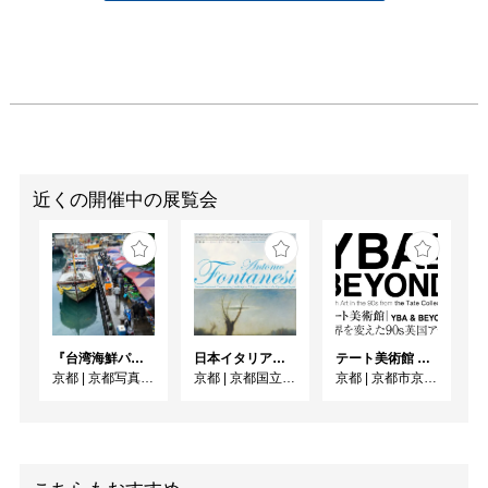
・略歴：

髙野 千聖  1998年生まれ  

大阪出身  

2017年 大阪府立港南造
形高等学校 卒業 

2019年 近畿大学文芸学
部芸術学科造形芸術専攻 
近くの開催中の展覧会
在学中  

2018年 「生駒祭」 学内
展示

2018年 「stage」 個展 
アカデミックシアター内
展示 

『台湾海鮮パラダイス』出版記念 清永安雄 写真展
日本イタリア国交樹立160周年記念／フォンタネージ来日150周年記念 フォンタネージーイタリアの光・心の風景
テート美術館 ― YBA & BEYOND 世界を変えた90s英国アート
2019年 「東京インディ
京都
|
京都写真美術館 ギャラリー・ジャパネスク
京都
|
京都国立近代美術館
京都
|
京都市京セラ美術館
ペンデント2019」 出展