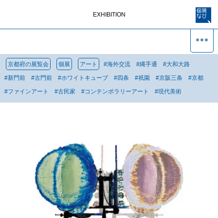
EXHIBITION
京都府の展覧会
個展
アート
#
海外交流
#
縄手通
#
大和大路
#
新門前
#
古門前
#
ホワイトキューブ
#
四条
#
祇園
#
京阪三条
#
京都
#
ファインアート
#
古民家
#
コンテンポラリーアート
#
現代美術