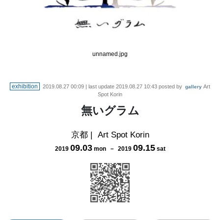
unnamed.jpg
exhibition
2019.08.27 00:09
| last update
2019.08.27 10:43
posted by
Art
gallery
Spot Korin
無いグラム
京都
|
Art Spot Korin
09
.
03
09
.
15
2019
mon
－
2019
sat