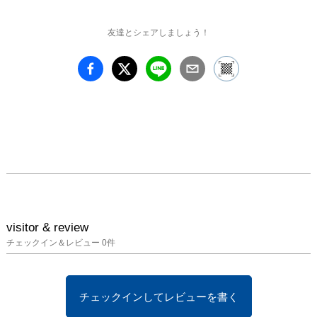
とを試みた。

友達とシェアしましょう！
・ステートメント：

向田邦子原作の映画「阿
修羅のごとく」を観た。 

今生きてる世界と照らし
合わせて考えた事は人は
大なり小なり天秤にかけ
ていること。

でも、それは「どちらに
傾いてるかどうか。(重
いとか軽いとか。)」と
いう問題よりも、計り方
が重要だ。

visitor & review
その傾きは時代によって
チェックイン＆レビュー
0
件
変動する場合がある。

また、人は時に、底知れ
ないモノも天秤にかけて
しまう。

チェックインしてレビューを書く