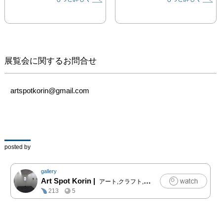
幼い頃からそれらで遊ん
でいた。これが私のバッ
クボーンであり作品の元
となっている。

「ハカり知れ無いハカり
展覧会に関するお問合せ
もの」は天秤をモチーフ
にした作品。 

本来、天秤はどちらかに
artspotkorin@gmail.com
傾いているかを見るもの
である。

しかし、この天秤は全く
傾いていない上に片割れ
である。

posted by
それはこの「得体の知れ
ない球はハカることが不
gallery
可能である。」というこ
Art Spot Korin
|
アート,クラフト,ファッション,写真,その他
と。

213
5
そして「片割れであるか
らこそもう片方の天秤が
存在できる。」というこ