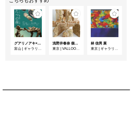
こちらもおすすめ
グアリノアキ×桜井裕子 二人展 ふたつの森
浅野井春奈 個展「CrossThings」
林 信男 展
富山
|
ギャラリー1045 富山
東京
|
VALLOON STUDIO SHIBUYA
東京
|
ギャラリイK