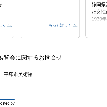
静岡県
で
た女性
193
しく
もっと詳しく
人物画
194
新をめ
「創造
画会)
展覧会に関するお問合せ
1962
ル国際
平塚市美術館
ル州・
ン) 
授とし
と、そ
osted by
回イン