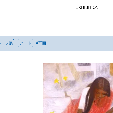
EXHIBITION
ループ展
アート
#
平面