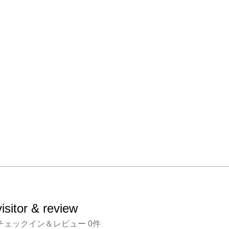
は毎日芸
年)、
(199
章(19
しまし
絵本原
作してい
　本展
200
近代美
催され
りとな
ンドに
visitor & review
など5
チェックイン＆レビュー
0
件
のおお