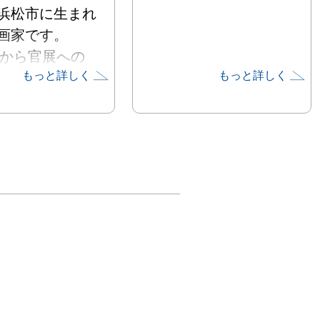
浜松市に生まれ
画家です。
0年から官展への
もっと詳しく
もっと詳しく
出品を経て、
8年に日本画の革
ざす美術団体
美術」(現・創
 の結成に参加。
 年に現・タゴー
大学( 西ベンガ
シャンチニケタ
での日本画客員教
てインドに渡る
の後生涯で14
ドに訪問し、そ