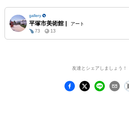
の印象
などで
gallery
平塚市美術館
|
価され
アート
73
13
はイン
日差し
一変す
らに力
が描か
友達とシェアしましょう！
その根
岩絵の
り、ま
てのモ
成があ
します。
　その