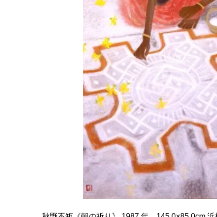
秋野不矩《朝の祈り》 1987 年、145.0×85.0c