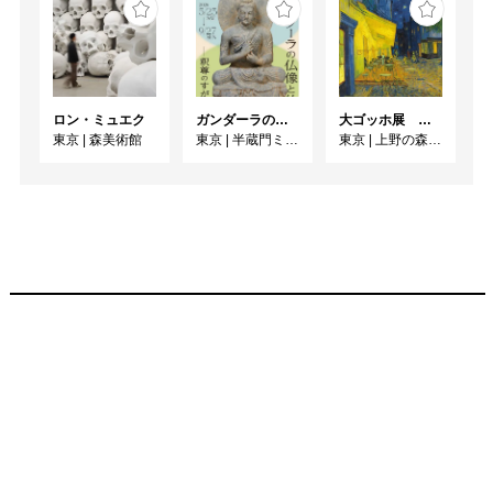
ロン・ミュエク
ガンダーラの仏像と仏伝ー釈尊のすがたー
大ゴッホ展 夜のカフェテラス
東京
|
森美術館
東京
|
半蔵門ミュージアム
東京
|
上野の森美術館