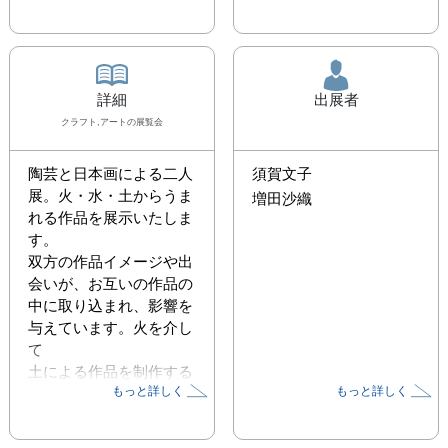
詳細
出展者
クラフト,アート
の展覧会
陶芸と日本画による二人
須賀文子
展。火・水・土からうま
増田沙織
れる作品を展示いたしま
す。

双方の作品イメージや出
会いが、お互いの作品の
中に取り込まれ、影響を
与えています。火を介し
て

土による作品を制作する
もっと詳しく
もっと詳しく
須賀と、水を介する日本
画技法による作品を制作
する増田の、火と水によ