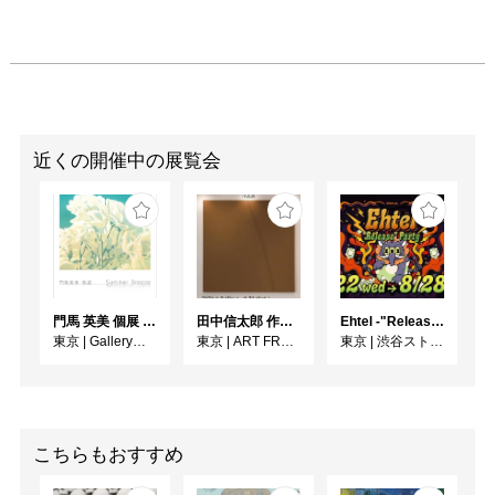
近くの開催中の展覧会
門馬 英美 個展 Summer Breeze
田中信太郎 作品展
Ehtel -"Release" Party
東京
|
Gallery子の星
東京
|
ART FRONT GALLERY
東京
|
渋谷ストリームホール
こちらもおすすめ