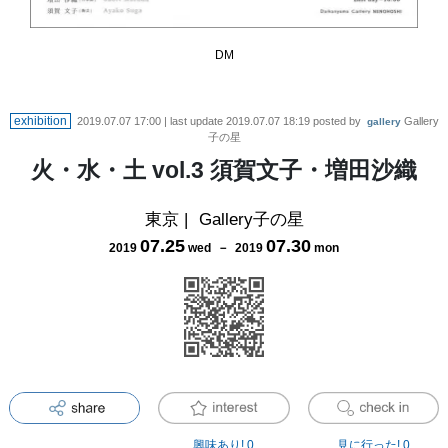
DM
exhibition
2019.07.07 17:00
| last update
2019.07.07 18:19
posted by
Gallery
gallery
子の星
火・水・土 vol.3 須賀文子・増田沙織
東京
|
Gallery子の星
07
.
25
07
.
30
2019
wed
－
2019
mon
興味あり!
0
見に行った!
0