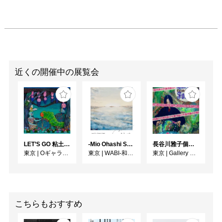
近くの開催中の展覧会
LET’S GO 粘土（クレイ）ジ−
-Mio Ohashi Solo Exhibition - 大橋 澪 作品展 -
長谷川雅子個展「終わりなき森の美術館」
東京
|
Oギャラリー
東京
|
WABI-和・美-
東京
|
Gallery MUMON
こちらもおすすめ