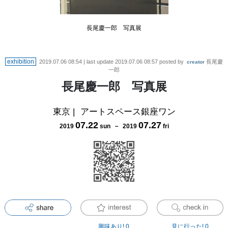
長尾慶一郎 写真展
exhibition
2019.07.06 08:54
| last update
2019.07.06 08:57
posted by
長尾慶
creator
一郎
長尾慶一郎 写真展
東京
|
アートスペース銀座ワン
07
.
22
07
.
27
2019
sun
－
2019
fri
興味あり!
0
見に行った!
0