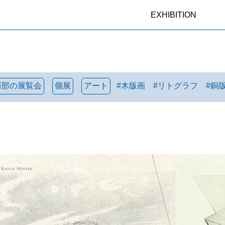
EXHIBITION
西部の展覧会
個展
アート
#
木版画
#
リトグラフ
#
銅