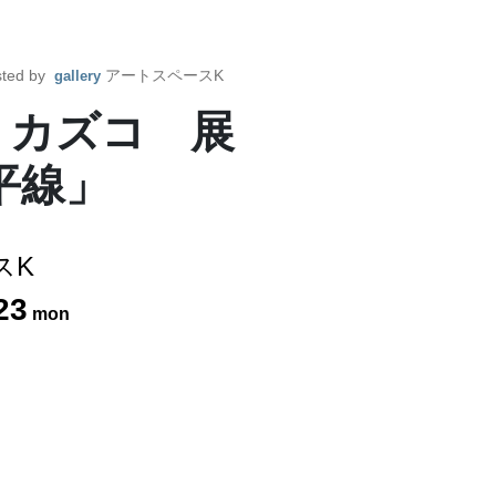
ted by
アートスペースK
gallery
キ カズコ 展
平線」
スK
23
mon