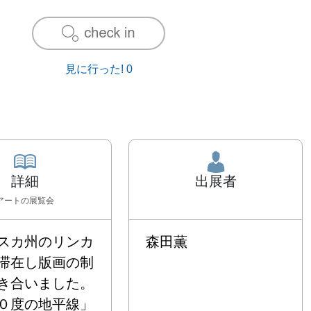
見に行った!
0
詳細
出展者
アート
の展覧会
スカ州のリンカ
森田薫
滞在し版画の制
き合いました。
０度の地平線」