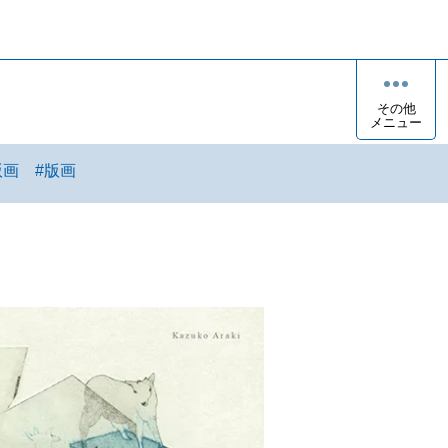
その他
メニュー
版画
#
版画