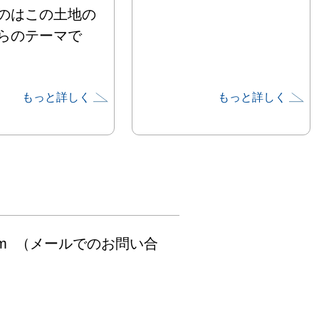
のはこの土地の
らのテーマで
もっと詳しく
もっと詳しく
展示の森田薫
版画を中心に銅
、絵のイメージ
にした陶器も展
す。

アラキカズコ は
、銅版画、リト
ty.com  （メールでのお問い合
などです。