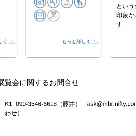
という
印象か
す。

しく
もっと詳しく
K1の
は、木
版画と
を立体
示予定で
展覧会に関するお問合せ
K2の
紙版画
K1  090-3546-6618（藤井）　ask@mbr.nif
グラフ
わせ）