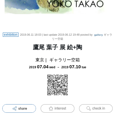
exhibition
2019.06.11 18:03
| last update
2019.06.12 19:48
posted by
ギャラ
gallery
リー空箱
鷹尾 葉子 展 絵+陶
東京
|
ギャラリー空箱
07
.
04
07
.
10
2019
wed
－
2019
tue