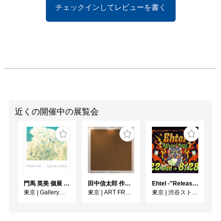
チェックインしてレビューを書く
近くの開催中の展覧会
門馬 英美 個展 Summer Breeze
田中信太郎 作品展
Ehtel -"Release" Party
東京
|
Gallery子の星
東京
|
ART FRONT GALLERY
東京
|
渋谷ストリームホール