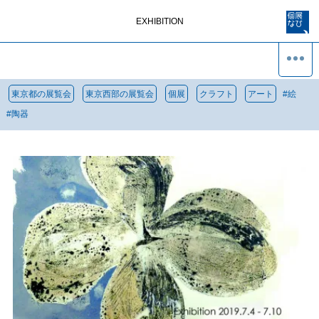
EXHIBITION
東京都の展覧会
東京西部の展覧会
個展
クラフト
アート
#
絵
#
陶器