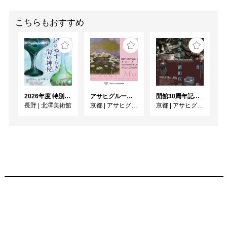
こちらもおすすめ
2026年度 特別展「ガレとドーム、アール･ヌーヴォーのガラス 水辺のやすらぎ、海の神秘」
アサヒグループ大山崎山荘美術館 開館30周年記念展「没後100年 クロード・モネ」
開館30周年記念 山本爲三郎・河井寬次郎没後60年記念 「共鳴 河井寬次郎 × 濱田庄司 ー山本爲三郎コレクションより」
長野
|
北澤美術館
京都
|
アサヒグループ大山崎山荘美術館
京都
|
アサヒグループ大山崎山荘美術館