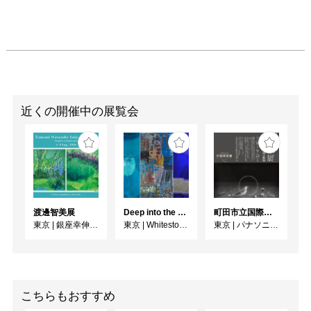
近くの開催中の展覧会
渡邊智美展
Deep into the Blue―蒼の深層へ：木梨アイネ、名坂千吉郎、猪熊克芳
町田市立国際版画美術館所蔵 長谷川潔展 ーパリに生きた銅版画家の軌跡
東京
|
銀座幸伸ギャラリー
東京
|
Whitestone Gallery
東京
|
パナソニック汐留美術館
こちらもおすすめ