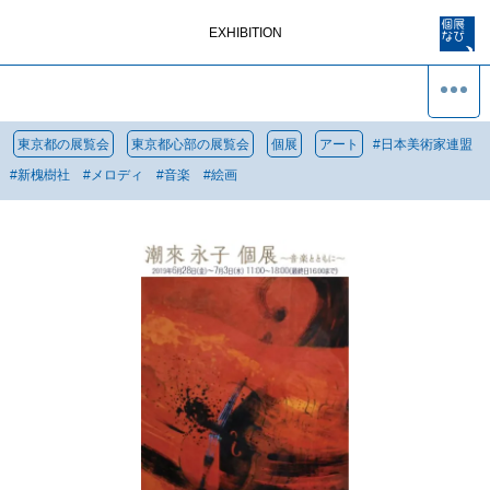
EXHIBITION
東京都の展覧会
東京都心部の展覧会
個展
アート
#
日本美術家連盟
#
新槐樹社
#
メロディ
#
音楽
#
絵画