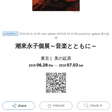
exhibition
2019.06.11 16:45
| last update
2019.06.24 14:38
posted by
美の起
gallery
原
潮來永子個展～音楽とともに～
東京
|
美の起原
06
.
28
07
.
03
2019
thu
－
2019
tue