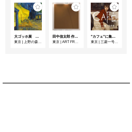
大ゴッホ展 夜のカフェテラス
田中信太郎 作品展
”カフェ”に集う芸術家 ー印象派からゴッホ、ロートレック、ピカソまで
東京
|
上野の森美術館
東京
|
ART FRONT GALLERY
東京
|
三菱一号館美術館