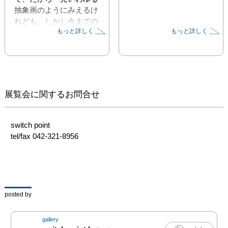
抽象画のようにみえるけ
れども、しかし今までの
もっと詳しく
もっと詳しく
いわゆる抽象の伝統とは
また位相の異なるもので
あるようにも感じられ
る。具体的な対象を感じ
させる絵の場合でも、そ
れは自然の技、とらわれ
展覧会に関するお問合せ
なく伸び伸びとした成長
の、あるいは生き生きと
した運動の、その純粋な
switch point

結実として、つまり描写
tel/fax 042-321-8956
や比喩ではなく、まさに
それ自体が花のようなも
のとしてあるように、そ
してあるいは終わりのな
いプロセスの美しい一時
posted by
のフリーズであるように
みえる。彼の感覚が鋭敏
gallery
に捉えるもの、ある対