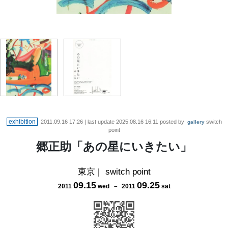
2011/9/15-9/25 switchpoint(2)
exhibition
2011.09.16 17:26
| last update
2025.08.16 16:11
posted by
switch
gallery
point
郷正助「あの星にいきたい」
東京
|
switch point
09
.
15
09
.
25
2011
wed
－
2011
sat