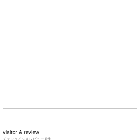
いう、自由闊達に動きま
われる余裕や余白も同時
にそこにたっぷりと感じ
させてくれる。僕はこの
ような絵の世界というも
の、このような絵のあり
方というものを今まであ
まり知らなかったし、ま
してや間近で目撃したこ
となどないので、何だか
本当に驚いてしまう。そ
れは自分に様々な種類の
花が咲き誇る豪奢で静か
な庭を連想させる。我々
がみたこともないような
大きな花をひとつ咲かせ
てみせたかと思うと、そ
の傍らに本当に小さなさ
さやかな花々を咲かせ
る。そしてその向こうに
visitor & review
はまた別の花を準備して
チェックイン＆レビュー
0
件