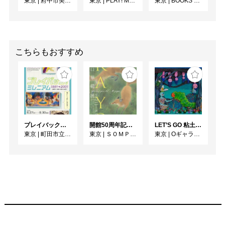
東京
|
府中市美術館
東京
|
PLAY! MUSEUM
東京
|
BOOKS & GALLERY cafe 点滴堂
チでチャーミングな庭を
各々が好きなようにのん
びりと散策すればいいと
思うし、もしかしたらそ
の経験は事後的に私たち
こちらもおすすめ
に何かを生み出すこと
の、何かを探求すること
の深い喜びを強烈に喚起
するだろうかとも思う
（いや、単に僕自身がそ
のような何かを痛いほど
プレイバック！ミレニアム1991→2001 版画が／版画で越えた境界
開館50周年記念 山口華楊展
LET’S GO 粘土（クレイ）ジ−
に強く喚起されたという
東京
|
町田市立国際版画美術館
東京
|
ＳＯＭＰＯ美術館
東京
|
Oギャラリー
事実を、ここに正直に記
しておく）。そう、星が
巡るように、水が落ちて
滝になるように、潮の満
ち引きのように、そして
花が咲くように、絵が描
かれる、おそらくはそれ
で充分なんだと、それだ