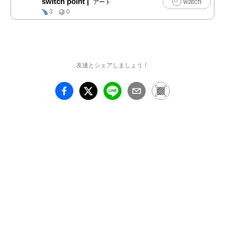
switch point
|
アート
象、ある流れ、感情、思
3
0
索の動き、そのムーブす
る何ものかに対してその
絵はこの上なく厳密であ
るように感じられて、何
か感覚のスーパー・リア
友達とシェアしましょう！
リズムとでもいいたくな
るような精密さを備えて
もいる。それぞれの絵は
それぞれ個々に完結し、
独立し、それ以外にはあ
りえないだろうという完
成の印象としっかりとし
た密度をたたえて静かに
そっと佇んでいるけれど
も、いやしかしこれだけ
じゃないんだという、も
っともっといろんな可能
性がありうるんだと、ま
だまだ続きがあるんだと