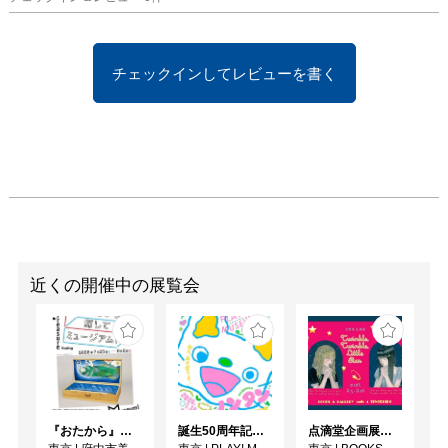
いる。そのような腕利き
の、機敏で気の利く庭師
としての、画家。郷くん
チェックインしてレビューを書く
は絵の具や顔料や画布
や、時に石ころやら木切
れやら、あるいは日常の
中から見つけてきた様々
な事物やらを吟味し、あ
れこれ並べ替え、組み合
わせ、緻密に組み上げな
がら、そこに花が開く時
に発露されるような魔
法、華やかな気配が立ち
近くの開催中の展覧会
上がってくるその瞬間を
辛抱強く待ち、根気よく
探り、そしてついには的
確に掴み出しているよう
に思える。私たちは何よ
りもまず彼のトライアル
『おたから』探してミュージアム！
誕生50周年記念 ノンタン ずっとともだち !!!
点滴堂企画展「Twinkle, Twinkle, Little Star」
がつくりだしたそのリッ