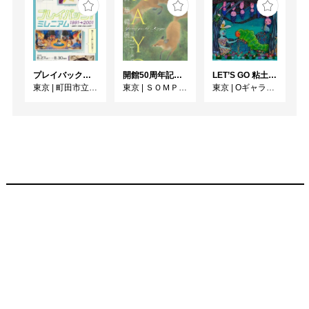
プレイバック！ミレニアム1991→2001 版画が／版画で越えた境界
開館50周年記念 山口華楊展
LET’S GO 粘土（クレイ）ジ−
東京
|
町田市立国際版画美術館
東京
|
ＳＯＭＰＯ美術館
東京
|
Oギャラリー