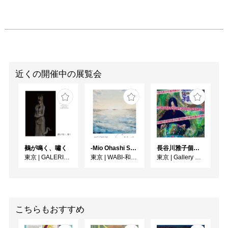
近くの開催中の展覧会
鵺が鳴く、嘯く
-Mio Ohashi Solo Exhibition - 大橋 澪 作品展 -
長谷川雅子個展「終わりなき森の美術館」
東京
|
GALERIE SOL
東京
|
WABI-和・美-
東京
|
Gallery MUMON
こちらもおすすめ