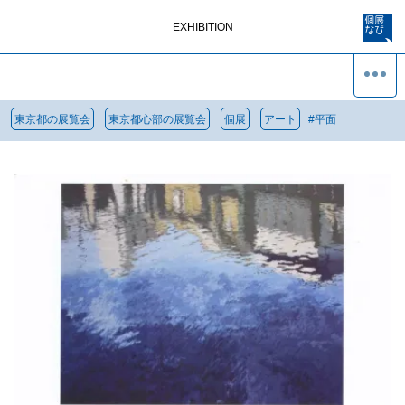
EXHIBITION
東京都の展覧会
東京都心部の展覧会
個展
アート
#
平面