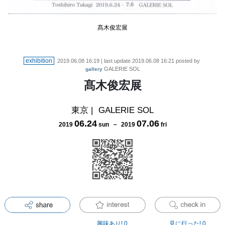
髙木俊宏展
exhibition
2019.06.08 16:19
| last update
2019.06.08 16:21
posted by
GALERIE SOL
gallery
髙木俊宏展
東京
|
GALERIE SOL
06
.
24
07
.
06
2019
sun
－
2019
fri
興味あり!
0
見に行った!
0