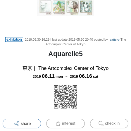
exhibition
2019.05.30 16:29
| last update
2019.05.30 20:40
posted by
The
gallery
Artcomplex Center of Tokyo
Aquarelle5
東京
|
The Artcomplex Center of Tokyo
06
.
11
06
.
16
2019
mon
－
2019
sat