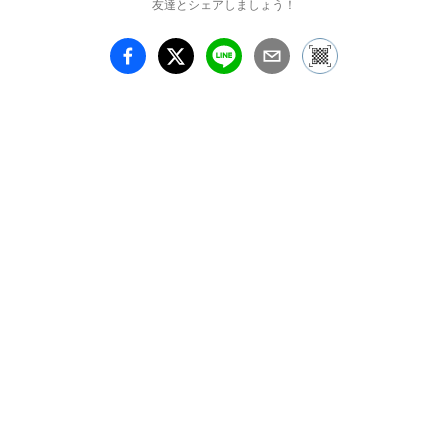
友達とシェアしましょう！
https://www.yamatoyoshi
da.com/

蒼井 利華     https://rika-
aoi.webnode.jp/

草間彩子      
http://69noki.web.fc2.com
/

綾坂璃緒      http://cherie-
rose.wixsite.com/cherie-
rose

女子高生美術部   

shoko*        
https://twitter.com/ 
shoko_xxx 

ジュリエットの数学    
https://twitter.com/an02m
oj

照留セレン            
https://www.pixiv.net/#id=
4098830
