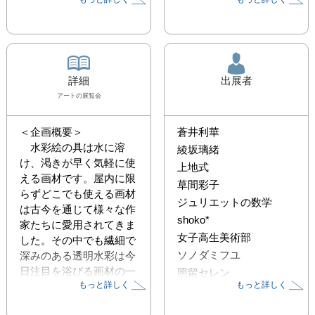
詳細
出展者
アート
の展覧会
＜企画概要＞

蒼井利華
　水彩絵の具は水に溶
綾坂璃緒
け、渇きが早く気軽に使
上地式
える画材です。屋内に限
草間彩子
らずどこでも使える画材
ジュリエットの数学
は古今を通じて様々な作
shoko*
家たちに愛用されてきま
女子高生美術部
した。その中でも繊細で
ソノダミフユ
深みのある透明水彩は今
日注目を浴びる画材の一
照留セレン
もっと詳しく
もっと詳しく
つです。昨今では風景画
machina
や静物画などのファイン