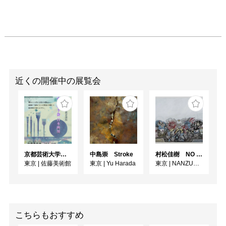
近くの開催中の展覧会
京都芸術大学通信教育課程 ゆうゆう会日本画展
中島崇 Stroke
村松佳樹 NO SEQUENCE
東京
|
佐藤美術館
東京
|
Yu Harada
東京
|
NANZUKA UNDERGROUND
こちらもおすすめ