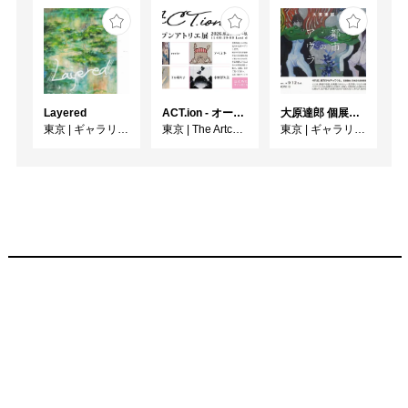
Layered
ACT.ion - オープンアトリエ展 - 2026
大原達郎 個展 都市のアウラ
東京
|
ギャラリー七面坂途中
東京
|
The Artcomplex Center of Tokyo
東京
|
ギャラリー檜B・C