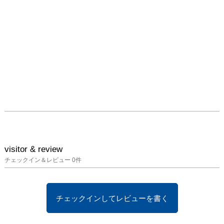
上地 式               
https://shikikamiji.jimdofre
e.com/

森　水翔              
mizuha-mori.tumblr.com
visitor & review
チェックイン＆レビュー
0
件
チェックインしてレビューを書く