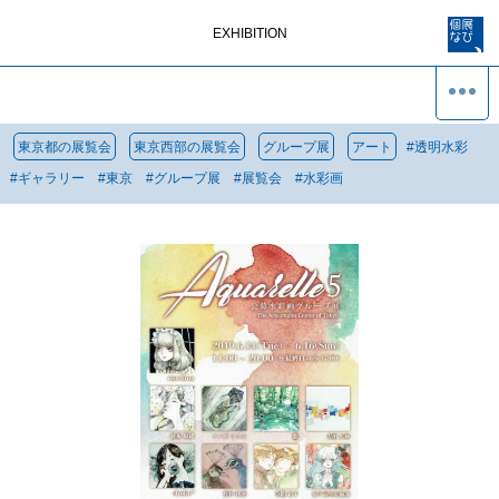
EXHIBITION
東京都の展覧会
東京西部の展覧会
グループ展
アート
#
透明水彩
#
ギャラリー
#
東京
#
グループ展
#
展覧会
#
水彩画