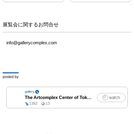
アートに限らず、イラス
ト作品にも透明水彩を使
用しています。

　今回で5回目を迎える
展覧会に関するお問合せ
本展覧会は透明水彩絵の
具を使用した作品の展覧
会です。

info@gallerycomplex.com
透き通る世界の鮮やかな
色彩と現代の作家による
水彩画をどうぞご高覧く
ださい。

posted by
machina　　 　
http://delay.nobody.jp/

gallery
ソノダミフユ　
The Artcomplex Center of Tokyo
|
アート
https://www.instagram.co
1382
13
m/sonodamifuyu

 窓　　　　 　
https://twitter.com/mado1
2_i

吉田大和      