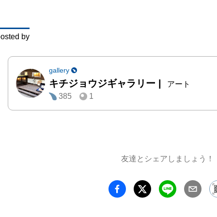
事実を
事によ
osted by
ていく。
同じ地
gallery
キチジョウジギャラリー
|
自分た
アート
385
1
い世界を
社会や
達する
動力、
友達とシェアしましょう！
我々は集
ドキュ
家の発