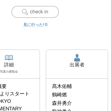
見に行った!
0
詳細
出展者
写真
の展覧会
要

髙木佑輔
7年よりスタート
鶴崎燃
KYO 
森井勇介
ENTARY 