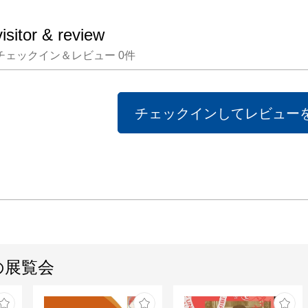
と思って
visitor & review
チェックイン＆レビュー
0
件
〜支援協
本年度
朝日新
チェックインしてレビュー
の助成
おります
https:/
an.or.jp

●作家プ
の展覧会
2会場同
キチジ
ー
