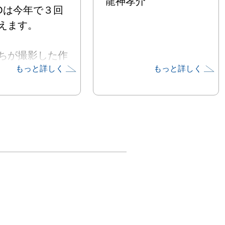
龍神孝介
TOは今年で３回
ます。

ちが撮影した作
もっと詳しく
もっと詳しく
様々な人たちに
い、その発表す
作り上げていき
これが理念で
未発表に限ら
ィールドに出て
めてきた声にな
声を、目撃して
分しか知らない