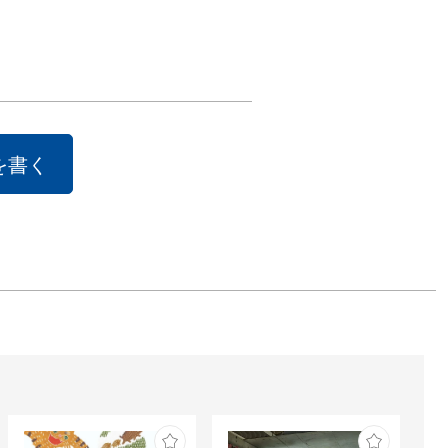
います。

力〜

は公益財団法人
聞文化財団から
を書く
を頂き開催して
。

/www.asahizaid

ロフィール

時開催

ョウジギャラリ