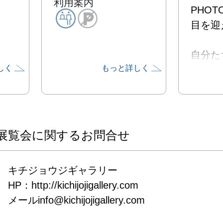
利用案内
PHO
目を迎え
自分た
しく
もっと詳しく
品を、
伝えた
る場を
たい！
す。

展覧会に関するお問合せ
発表・
キチジョウジギャラリー

ず、フ
HP：http://kichijojigallery.com

拾い集
メールinfo@kichijojigallery.com
らない
きた自