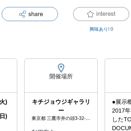
興味あり!
0
開催場所
火)
キチジョウジギャラリ
●展示概
ー
201
日)
東京都
三鷹市井の頭3-32-16 セブンスターマンション105
したTO
DOCUM