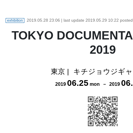
2019.05.28 23:06
| last update
2019.05.29 10:22
poste
exhibition
TOKYO DOCUMENTA
2019
東京
|
キチジョウジギャ
06
.
25
06
.
2019
mon
－
2019