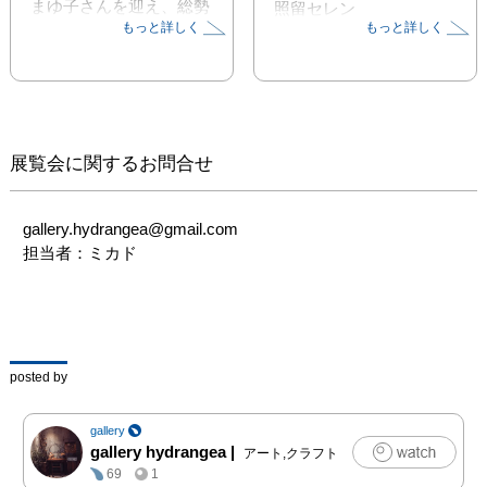
まゆ子さんを迎え、総勢
照留セレン
もっと詳しく
もっと詳しく
19名の作家さんによるグ
TOMIYOSHI
ループ展となります。

以下、参加メンバーで
す。

公募作家 18名（五十音
展覧会に関するお問合せ
順、敬称略）

内田 勝美

gallery.hydrangea@gmail.com

おおうえ なおこ

担当者：ミカド
川合 翔子

木村 遥名

草薙 薫

黒江 湖月

すかい みさき

posted by
月夜野 いん子

照留 セレン

gallery
TOMIYOSHI

gallery hydrangea
|
アート,クラフト
Dorothy in world’s end

69
1
猫足
