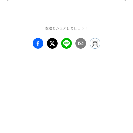
ハシモト ミカ

Mile Paxton

松岡 瑠璃

Mekkedori

友達とシェアしましょう！
雪奇 -YUk-

ゆめのまち

ご高覧の程、宜しくお願
い致します。