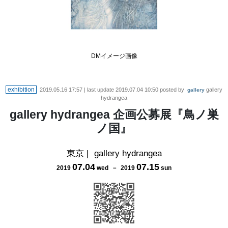
DMイメージ画像
exhibition
2019.05.16 17:57
| last update
2019.07.04 10:50
posted by
gallery
gallery
hydrangea
gallery hydrangea 企画公募展『鳥ノ巣
ノ国』
東京
|
gallery hydrangea
07
.
04
07
.
15
2019
wed
－
2019
sun