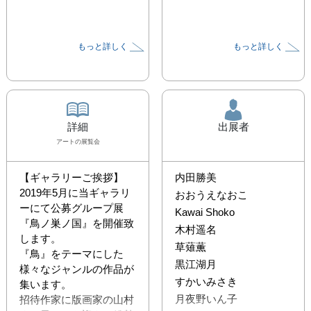
もっと詳しく
もっと詳しく
詳細
出展者
アート
の展覧会
【ギャラリーご挨拶】

内田勝美
2019年5月に当ギャラリ
おおうえなおこ
ーにて公募グループ展
Kawai Shoko
『鳥ノ巣ノ国』を開催致
木村遥名
します。

草薙薫
『鳥』をテーマにした
黒江湖月
様々なジャンルの作品が
すかいみさき
集います。

月夜野いん子
招待作家に版画家の山村