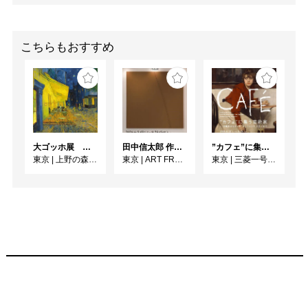
こちらもおすすめ
大ゴッホ展 夜のカフェテラス
田中信太郎 作品展
”カフェ”に集う芸術家 ー印象派からゴッホ、ロートレック、ピカソまで
東京
|
上野の森美術館
東京
|
ART FRONT GALLERY
東京
|
三菱一号館美術館