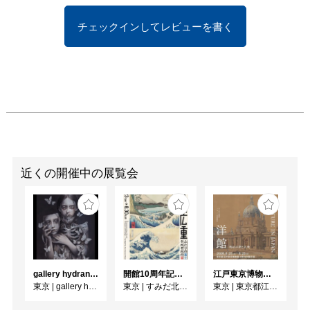
チェックインしてレビューを書く
近くの開催中の展覧会
gallery hydrangea 企画公募展『 夏夜の蝶 』
開館10周年記念 「北斎 広重 ふたりの富士、それぞれの富士」
江戸東京博物館リニューアル記念特別展「洋館 明治の夢と挑戦」
東京
|
gallery hydrangea
東京
|
すみだ北斎美術館
東京
|
東京都江戸東京博物館