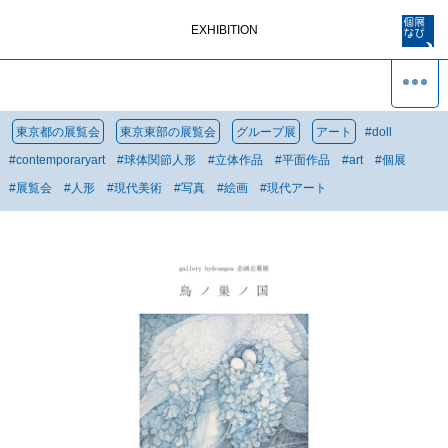
EXHIBITION
東京都の展覧会
東京東部の展覧会
グループ展
アート
#
doll
#
contemporaryart
#
球体関節人形
#
立体作品
#
平面作品
#
art
#
個展
#
展覧会
#
人形
#
現代美術
#
写真
#
絵画
#
現代アート