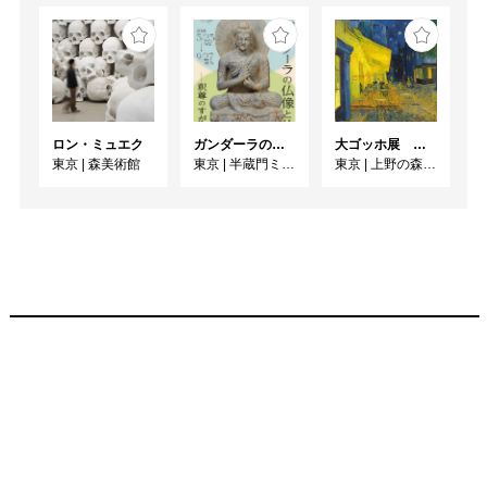
ロン・ミュエク
ガンダーラの仏像と仏伝ー釈尊のすがたー
大ゴッホ展 夜のカフェテラス
東京
|
森美術館
東京
|
半蔵門ミュージアム
東京
|
上野の森美術館