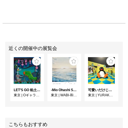
近くの開催中の展覧会
LET’S GO 粘土（クレイ）ジ−
-Mio Ohashi Solo Exhibition - 大橋 澪 作品展 -
可愛いだけじゃない！？ピングー展
東京
|
Oギャラリー
東京
|
WABI-和・美-
東京
|
YURAKUCHO MUSEUM（有楽町ミュージアム）
こちらもおすすめ